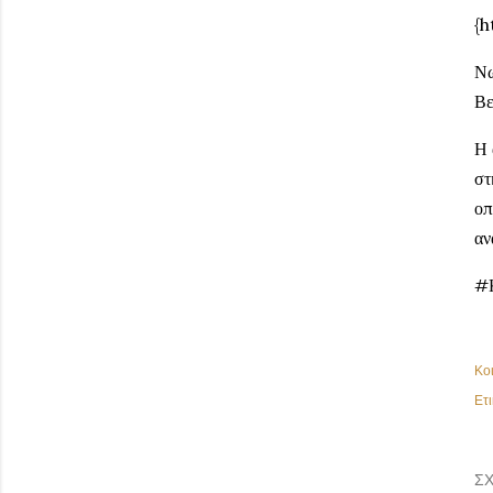
{
Νω
Βε
Η 
στ
οπ
αν
#
Κο
Ετι
ΣΧ