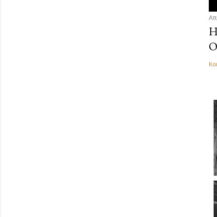
Απ
Η
Ο
Κο