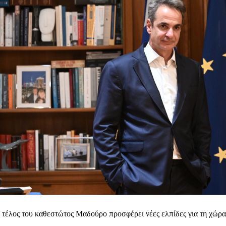
 τέλος του καθεστώτος Μαδούρο προσφέρει νέες ελπίδες για τη χώρα