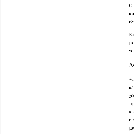
Ο
αμ
ελ
Επ
με
νο
Α
«Ο
αδ
χώ
τη
κυ
ετ
μα