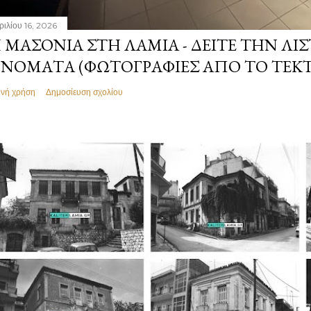
ριλίου 16, 2026
 ΜΑΣΟΝΊΑ ΣΤΗ ΛΑΜΊΑ - ΔΕΊΤΕ ΤΗΝ ΛΊΣ
ΝΌΜΑΤΑ (ΦΩΤΟΓΡΑΦΊΕΣ ΑΠΌ ΤΟ ΤΕΚ
ινή χρήση
Δημοσίευση σχολίου