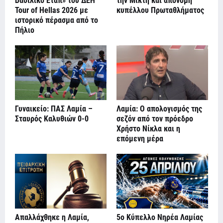
Βασιλικό Ετάπ» του ΔΕΗ
την Μικτή και απονομή
Tour of Hellas 2026 με
κυπέλλου Πρωταθλήματος
ιστορικό πέρασμα από το
Πήλιo
Γυναικείο: ΠΑΣ Λαμία –
Λαμία: Ο απολογισμός της
Σταυρός Καλυθιών 0-0
σεζόν από τον πρόεδρο
Χρήστο Νίκλα και η
επόμενη μέρα
Απαλλάχθηκε η Λαμία,
5ο Κύπελλο Νηρέα Λαμίας