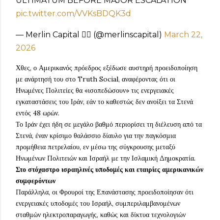
ULTIMATUM BEFORE MAJOR ESCALATION
pic.twitter.com/VVKsBDQK3d
— Merlin Capital 🧙‍♂️ (@merlinscapital)
March 22,
2026
Χθες, ο Αμερικανός πρόεδρος εξέδωσε αυστηρή προειδοποίηση
με ανάρτησή του στο Truth Social, αναφέροντας ότι οι
Ηνωμένες Πολιτείες θα «ισοπεδώσουν» τις ενεργειακές
εγκαταστάσεις του Ιράν, εάν το καθεστώς δεν ανοίξει τα Στενά
εντός 48 ωρών.
Το Ιράν έχει ήδη σε μεγάλο βαθμό περιορίσει τη διέλευση από τα
Στενά, έναν κρίσιμο θαλάσσιο δίαυλο για την παγκόσμια
προμήθεια πετρελαίου, εν μέσω της σύγκρουσης μεταξύ
Ηνωμένων Πολιτειών και Ισραήλ με την Ισλαμική Δημοκρατία.
Στο στόχαστρο ισραηλινές υποδομές και εταιρίες αμερικανικών
συμφερόντων
Παράλληλα, οι Φρουροί της Επανάστασης προειδοποίησαν ότι
ενεργειακές υποδομές του Ισραήλ, συμπεριλαμβανομένων
σταθμών ηλεκτροπαραγωγής, καθώς και δίκτυα τεχνολογιών