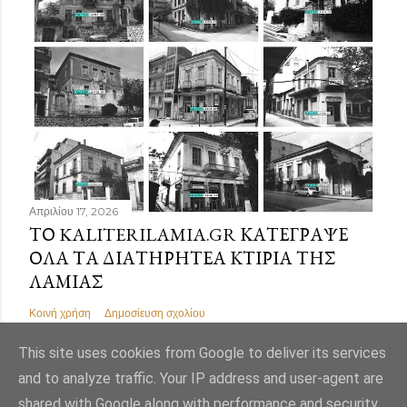
Απριλίου 17, 2026
ΤΟ KALITERILAMIA.GR ΚΑΤΈΓΡΑΨΕ
ΌΛΑ ΤΑ ΔΙΑΤΗΡΗΤΈΑ ΚΤΊΡΙΑ ΤΗΣ
ΛΑΜΊΑΣ
Κοινή χρήση
Δημοσίευση σχολίου
This site uses cookies from Google to deliver its services
and to analyze traffic. Your IP address and user-agent are
shared with Google along with performance and security