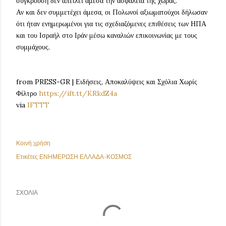
σύγκρουση δεν απειλεί άμεσα την ασφάλεια της χώρας.
Αν και δεν συμμετέχει άμεσα, οι Πολωνοί αξιωματούχοι δήλωσαν
ότι ήταν ενημερωμένοι για τις σχεδιαζόμενες επιθέσεις των ΗΠΑ
και του Ισραήλ στο Ιράν μέσω καναλιών επικοινωνίας με τους
συμμάχους.
from PRESS-GR | Ειδήσεις, Αποκαλύψεις και Σχόλια Χωρίς
Φίλτρο
https://ift.tt/KRkdZ4a
via
IFTTT
Κοινή χρήση
Ετικέτες
ΕΝΗΜΕΡΩΣΗ ΕΛΛΑΔΑ-ΚΟΣΜΟΣ
ΣΧΌΛΙΑ