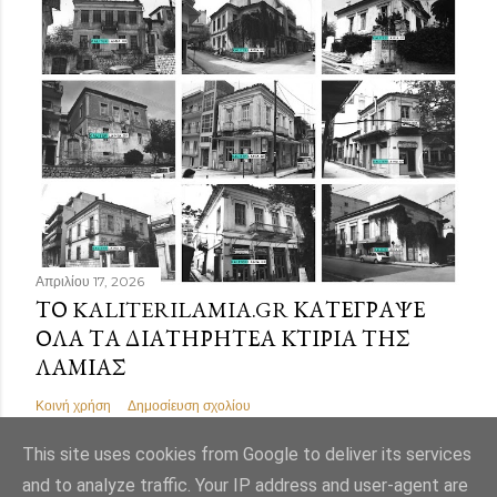
Απριλίου 17, 2026
ΤΟ KALITERILAMIA.GR ΚΑΤΈΓΡΑΨΕ
ΌΛΑ ΤΑ ΔΙΑΤΗΡΗΤΈΑ ΚΤΊΡΙΑ ΤΗΣ
ΛΑΜΊΑΣ
Κοινή χρήση
Δημοσίευση σχολίου
This site uses cookies from Google to deliver its services
and to analyze traffic. Your IP address and user-agent are