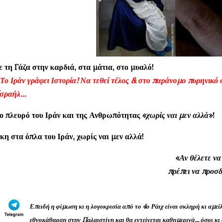
 τη Γάζα στην καρδιά, στα μάτια, στο μυαλό!
Το Ιράν γράφει Ιστορία! Να τεθεί τέλος & στο παράνομο πυρηνικ
ραήλ...
ο πλευρό του Ιράν και της Ανθρωπότητας «
χωρίς ναι μεν αλλά
»!
κη στα όπλα του Ιράν, χωρίς ναι μεν αλλά!
«
Αν θέλετε ν
πρέπει να προσδ
Επειδή η φίμωση κι η λογοκρισία από το 4ο Ράιχ είναι σκληρή κι αμεί
εθνοκάθαρση στην Παλαιστίνη και θα εντείνεται καθημερινά... όσοι κι 