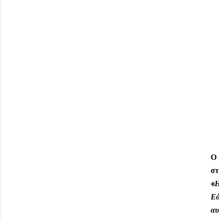
Ο 
στ
«
Η
Εά
αυ