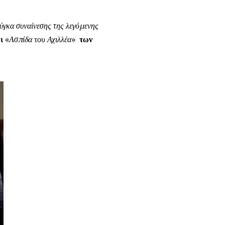
γκα συναίνεσης της λεγόμενης
ρι
«
Ασπίδα
του
Αχιλλέα
»
των