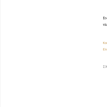
fr
vi
Κο
Ετι
ΣΧ