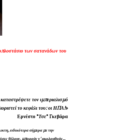
ό οπλοστάσιο των σατανάδων του
α καταστρέψετε τον ιμπεριαλισμό
ιοριστεί το κεφάλι του: οι ΗΠΑ!
»
Ερνέστο "
Τσε
" Γκεβάρα
λικτη, ειδικότερα σήμερα με την
όσες θέλουν, μπορούν ν' ακολουθούν...