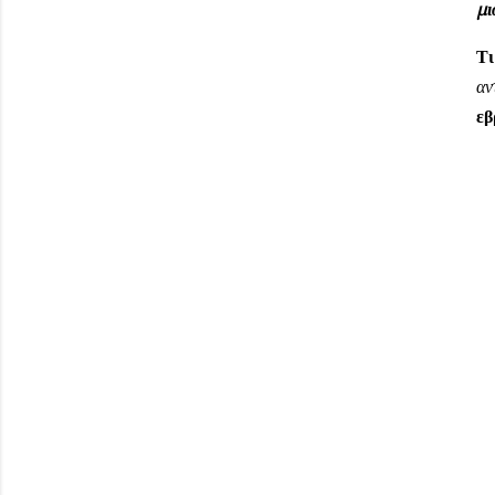
μι
Τι
αν
εβ