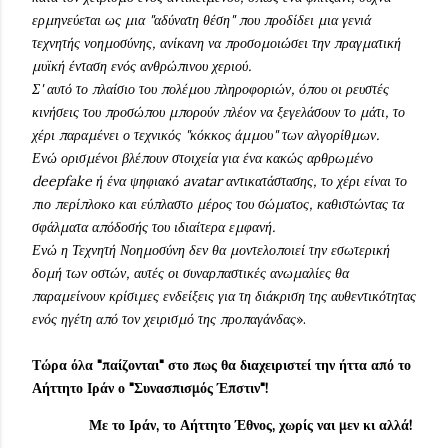
ερμηνεύεται ως μια "αδύνατη θέση" που προδίδει μια γενιά
τεχνητής νοημοσύνης, ανίκανη να προσομοιώσει την πραγματική
μυϊκή ένταση ενός ανθρώπινου χεριού.
Σ' αυτό το πλαίσιο του πολέμου πληροφοριών, όπου οι ρευστές
κινήσεις του προσώπου μπορούν πλέον να ξεγελάσουν το μάτι, το
χέρι παραμένει ο τεχνικός "κόκκος άμμου" των αλγορίθμων.
Ενώ ορισμένοι βλέπουν στοιχεία για ένα κακώς αρθρωμένο
deepfake ή ένα ψηφιακό avatar αντικατάστασης, το χέρι είναι το
πιο περίπλοκο και εύπλαστο μέρος του σώματος, καθιστώντας τα
σφάλματα απόδοσής του ιδιαίτερα εμφανή.
Ενώ η Τεχνητή Νοημοσύνη δεν θα μοντελοποιεί την εσωτερική
δομή των οστών, αυτές οι συναρπαστικές ανωμαλίες θα
παραμείνουν κρίσιμες ενδείξεις για τη διάκριση της αυθεντικότητας
ενός ηγέτη από τον χειρισμό της προπαγάνδας
».
Τώρα όλα "παίζονται" στο πως θα διαχειριστεί την ήττα από το
Αήττητο Ιράν ο "Συνασπισμός Έπστιν"!
Με το Ιράν,
το Αήττητο Έθνος,
χωρίς ναι μεν κι αλλά!