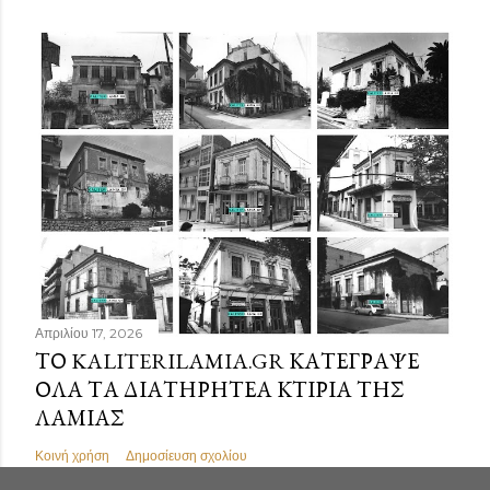
Απριλίου 17, 2026
ΤΟ KALITERILAMIA.GR ΚΑΤΈΓΡΑΨΕ
ΌΛΑ ΤΑ ΔΙΑΤΗΡΗΤΈΑ ΚΤΊΡΙΑ ΤΗΣ
ΛΑΜΊΑΣ
Κοινή χρήση
Δημοσίευση σχολίου