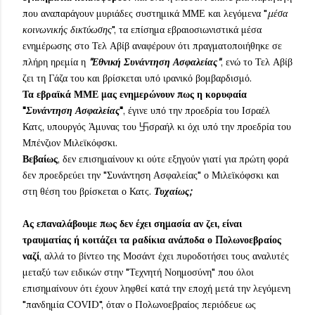
που αναπαράγουν μυριάδες συστημικά ΜΜΕ και λεγόμενα "
μέσα
κοινωνικής δικτύωσης
", τα επίσημα εβραιοσιωνιστικά μέσα
ενημέρωσης στο Τελ Αβίβ αναφέρουν ότι πραγματοποιήθηκε σε
πλήρη ηρεμία η
"Εθνική Συνάντηση Ασφαλείας"
, ενώ το Τελ Αβίβ
ζει τη Γάζα του και βρίσκεται υπό ιρανικό βομβαρδισμό.
Τα εβραϊκά ΜΜΕ μας ενημερώνουν πως η κορυφαία
"
Συνάντηση Ασφαλείας
"
, έγινε υπό την προεδρία του Ισραέλ
Κατς, υπουργός Άμυνας του 卐σραήλ κι όχι υπό την προεδρία του
Μπένζιον Μιλεϊκόφσκι.
Βεβαίως
, δεν επισημαίνουν κι ούτε εξηγούν γιατί για πρώτη φορά
δεν προεδρεύει την "Συνάντηση Ασφαλείας" ο Μιλεϊκόφσκι και
στη θέση του βρίσκεται ο Κατς.
Τυχαίως;
Ας επαναλάβουμε πως δεν έχει σημασία αν ζει, είναι
τραυματίας ή κοιτάζει τα ραδίκια ανάποδα ο Πολωνοεβραίος
ναζί
, αλλά το βίντεο της Μοσάντ έχει πυροδοτήσει τους αναλυτές
μεταξύ των ειδικών στην "Τεχνητή Νοημοσύνη" που όλοι
επισημαίνουν ότι έχουν ληφθεί κατά την εποχή μετά την λεγόμενη
"πανδημία COVID", όταν ο Πολωνοεβραίος περιόδευε ως