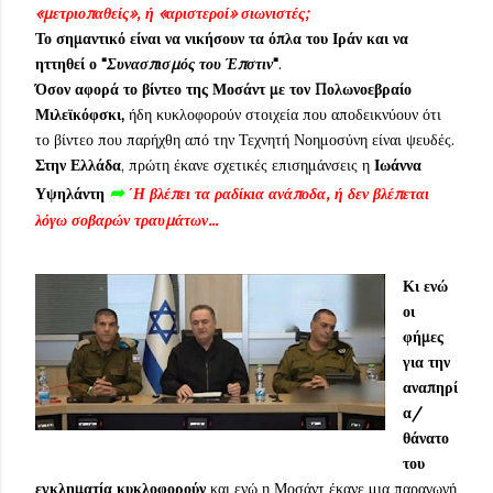
«μετριοπαθείς», ή «αριστεροί» σιωνιστές;
Το σημαντικό είναι να νικήσουν τα όπλα του Ιράν και να
ηττηθεί ο "
Συνασπισμός του Έπστιν
"
.
Όσον αφορά το βίντεο της Μοσάντ με τον Πολωνοεβραίο
Μιλεϊκόφσκι,
ήδη κυκλοφορούν στοιχεία που αποδεικνύουν ότι
το βίντεο που παρήχθη από την Τεχνητή Νοημοσύνη είναι ψευδές.
Στην Ελλάδα
, πρώτη έκανε σχετικές επισημάνσεις η
Ιωάννα
➦
Υψηλάντη
΄Η βλέπει τα ραδίκια ανάποδα, ή δεν βλέπεται
λόγω σοβαρών τραυμάτων...
Κι ενώ
οι
φήμες
για την
αναπηρί
α/
θάνατο
του
εγκληματία κυκλοφορούν
και ενώ η Μοσάντ έκανε μια παραγωγή