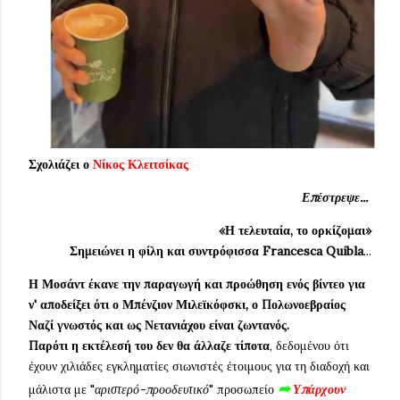
Σχολιάζει ο
Νίκος Κλειτσίκας
Επέστρεψε...
«Η τελευταία, το ορκίζομαι»
Σημειώνει η φίλη και συντρόφισσα
Francesca Quibla
...
Η Μοσάντ έκανε την παραγωγή και προώθηση ενός βίντεο για
ν' αποδείξει ότι ο Μπένζιον Μιλεϊκόφσκι, ο Πολωνοεβραίος
Ναζί γνωστός και ως Νετανιάχου είναι ζωντανός.
Παρότι η εκτέλεσή του δεν θα άλλαζε τίποτα
, δεδομένου ότι
έχουν χιλιάδες εγκληματίες σιωνιστές έτοιμους για τη διαδοχή και
➦
μάλιστα με "
αριστερό-προοδευτικό
" προσωπείο
Υπάρχουν