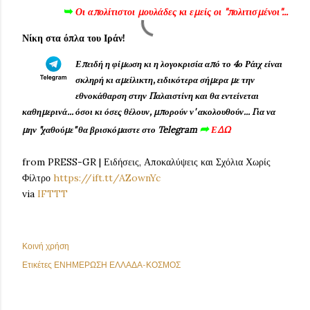
➥
Οι απολίτιστοι μουλάδες κι εμείς οι "πολιτισμένοι"...
Νίκη στα όπλα του Ιράν!
Επειδή η φίμωση κι η λογοκρισία από το 4ο Ράιχ είναι
σκληρή κι αμείλικτη, ειδικότερα σήμερα με την
εθνοκάθαρση στην Παλαιστίνη και θα εντείνεται
καθημερινά... όσοι κι όσες θέλουν, μπορούν ν' ακολουθούν...
Για να
➦
μην "χαθούμε
" θα βρισκόμαστε στο Telegram
ΕΔΩ
from PRESS-GR | Ειδήσεις, Αποκαλύψεις και Σχόλια Χωρίς
Φίλτρο
https://ift.tt/AZownYc
via
IFTTT
Κοινή χρήση
Ετικέτες
ΕΝΗΜΕΡΩΣΗ ΕΛΛΑΔΑ-ΚΟΣΜΟΣ