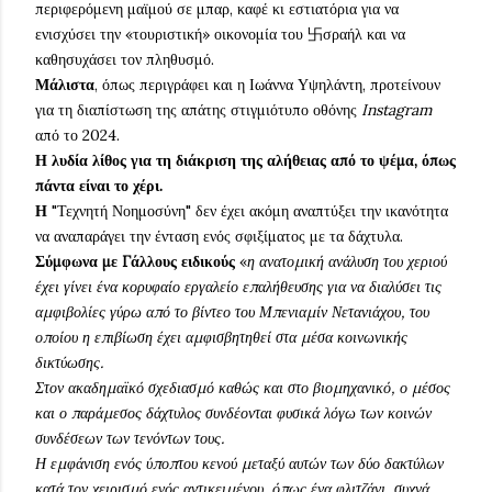
περιφερόμενη μαϊμού σε μπαρ, καφέ κι εστιατόρια για να
ενισχύσει την «τουριστική» οικονομία του 卐σραήλ και να
καθησυχάσει τον πληθυσμό.
Μάλιστα
, όπως περιγράφει και η Ιωάννα Υψηλάντη, προτείνουν
για τη διαπίστωση της απάτης στιγμιότυπο οθόνης
Instagram
από το 2024.
Η λυδία λίθος για τη διάκριση της αλήθειας από το ψέμα, όπως
πάντα είναι το χέρι.
Η
"Τεχνητή Νοημοσύνη" δεν έχει ακόμη αναπτύξει την ικανότητα
να αναπαράγει την ένταση ενός σφιξίματος με τα δάχτυλα.
Σύμφωνα με Γάλλους ειδικούς
«
η ανατομική ανάλυση του χεριού
έχει γίνει ένα κορυφαίο εργαλείο επαλήθευσης για να διαλύσει τις
αμφιβολίες γύρω από το βίντεο του Μπενιαμίν Νετανιάχου, του
οποίου η επιβίωση έχει αμφισβητηθεί στα μέσα κοινωνικής
δικτύωσης.
Στον ακαδημαϊκό σχεδιασμό καθώς και στο βιομηχανικό, ο μέσος
και ο παράμεσος δάχτυλος συνδέονται φυσικά λόγω των κοινών
συνδέσεων των τενόντων τους.
Η εμφάνιση ενός ύποπτου κενού μεταξύ αυτών των δύο δακτύλων
κατά τον χειρισμό ενός αντικειμένου, όπως ένα φλιτζάνι, συχνά