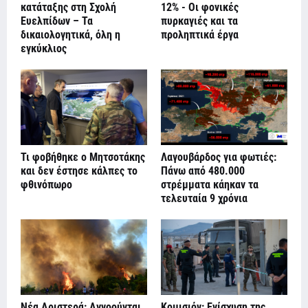
κατάταξης στη Σχολή
12% - Οι φονικές
Ευελπίδων – Τα
πυρκαγιές και τα
δικαιολογητικά, όλη η
προληπτικά έργα
εγκύκλιος
Τι φοβήθηκε ο Μητσοτάκης
Λαγουβάρδος για φωτιές:
και δεν έστησε κάλπες το
Πάνω από 480.000
φθινόπωρο
στρέμματα κάηκαν τα
τελευταία 9 χρόνια
Νέα Αριστερά: Αγνοούνται
Κομισιόν: Ενίσχυση της