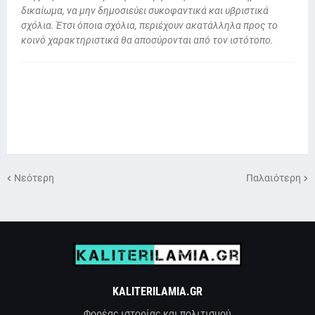
δικαίωμα, να μην δημοσιεύει συκοφαντικά και υβριστικά
σχόλια. Έτσι όποια σχόλια, περιέχουν ακατάλληλα προς το
κοινό χαρακτηριστικά θα αποσύρονται από τον ιστότοπο.
Νεότερη
Παλαιότερη
KALITERILAMIA.GR
Φορέας ιστορίας και πολιτισμού