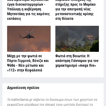
έργα δισεκατομμυρίων -
στήριξης προς το Μαρόκο
Υπόλογη η κυβέρνηση
για την αποτροπή νέας
Μητσοτάκη για τις καμένες
μεταναστευτικής κρίσης
εκτάσεις
στη Θέουτα
Μάχη με την φωτιά σε
Φωτιά στη Βοιωτία: Η
Πόρτο Γερμενό, Βένιζα και
απάντηση Γιάνναρου για τον
Ψάθα - Νέο μέτωπο και
χαρακτηρισμό «mega fire»
«112» στην Κεφαλονιά
Δημοσίευση σχολίου
To kaliterilamia.gr σέβεται το δικαίωμα όλων των χρηστών να
εκφράζουν ελεύθερα την άποψή τους ωστόσο διατηρεί το