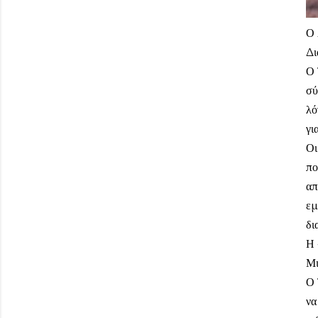
Ο 
Δι
Ο 
σύ
λό
γι
Οι
πο
απ
εμ
δι
Η 
Μι
Ο 
να