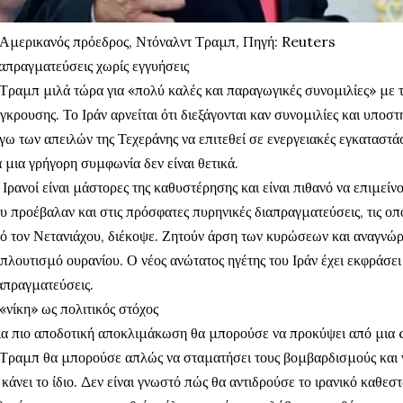
Αμερικανός πρόεδρος, Ντόναλντ Τραμπ, Πηγή: Reuters
απραγματεύσεις χωρίς εγγυήσεις
Τραμπ μιλά τώρα για «πολύ καλές και παραγωγικές συνομιλίες» με το
γκρουσης. Το Ιράν αρνείται ότι διεξάγονται καν συνομιλίες και υποσ
γω των απειλών της Τεχεράνης να επιτεθεί σε ενεργειακές εγκαταστά
α μια γρήγορη συμφωνία δεν είναι θετικά.
 Ιρανοί είναι μάστορες της καθυστέρησης και είναι πιθανό να επιμείν
υ προέβαλαν και στις πρόσφατες πυρηνικές διαπραγματεύσεις, τις ο
ό τον Νετανιάχου, διέκοψε. Ζητούν άρση των κυρώσεων και αναγνώρ
πλουτισμό ουρανίου. Ο νέος ανώτατος ηγέτης του Ιράν έχει εκφράσε
απραγματεύσεις.
«νίκη» ως πολιτικός στόχος
α πιο αποδοτική αποκλιμάκωση θα μπορούσε να προκύψει από μια 
Τραμπ θα μπορούσε απλώς να σταματήσει τους βομβαρδισμούς και 
 κάνει το ίδιο. Δεν είναι γνωστό πώς θα αντιδρούσε το ιρανικό καθε