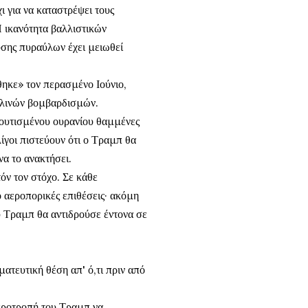
ι για να καταστρέψει τους
 ικανότητα βαλλιστικών
υσης πυραύλων έχει μειωθεί
θηκε» τον περασμένο Ιούνιο,
ηλινών βομβαρδισμών.
πλουτισμένου ουρανίου θαμμένες
ίγοι πιστεύουν ότι ο Τραμπ θα
να το ανακτήσει.
όν τον στόχο. Σε κάθε
 αεροπορικές επιθέσεις· ακόμη
υ Τραμπ θα αντιδρούσε έντονα σε
ατευτική θέση απ' ό,τι πριν από
 προτροπή του Τραμπ να