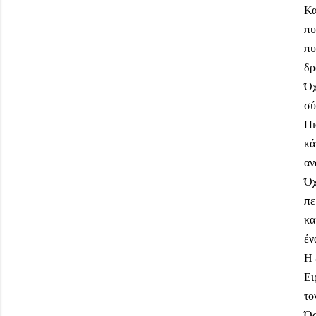
Κα
πυ
πυ
δρ
Όχ
σύ
Πι
κά
αν
Όχ
πε
κα
έν
Η 
Ει
το
Όσ