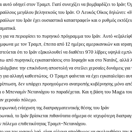
ι αυτό οδηγεί στον Τραμπ. Γιατί συνεχίζει να βομβαρδίζει το Ιράν; Όχ
ραύλους μεγάλου βεληνεκούς του Ιράν. Ο Λευκός Οίκος δηλώνει: «Η
ραύλων του Ιράν έχει ουσιαστικά καταστραφεί» και ο ρυθμός εκτόξε
αματικά.
ι για να περιορίσει το πυρηνικό πρόγραμμα του Ιράν. Αυτό «εξαλείφ
μφωνα με τον Τραμπ, έπειτα από 12 ημέρες αμερικανικών και ισρα
στεύεται ότι το Ιράν εξακολουθεί να διαθέτει 970 λίβρες υψηλά εμ
τω από πυρηνικές εγκαταστάσεις στο Ισφαχάν και στο Νατάνζ, αλλά λ
αλάμβανε την επικίνδυνη αποστολή να στείλει χερσαίες δυνάμεις για 
ι για αλλαγή καθεστώτος. Ο Τραμπ φαίνεται να έχει εγκαταλείψει αυτ
ρίπτωση, δεν υπάρχει προηγούμενο ανατροπής κυβέρνησης μόνο από
ι ο Μπενιαμίν Νετανιάχου το παραδέχεται. Και η βάση του Maga το
αν χερσαίο πόλεμο.
ειρωνική ενίσχυση της διαπραγματευτικής θέσης του Ιράν
ρωνικά, το Ιράν βρίσκεται πιθανότατα σήμερα σε ισχυρότερη διαπραγμ
ν πόλεμο επιθετικότητας Τραμπ–Νετανιάχου.
ο για τον ιρανικό λαό, είναι εύλογα απρόθυμος να ακολουθήσει την