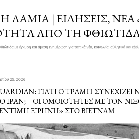
Μετάβαση στο κύριο περιεχόμενο
 ΛΑΜΊΑ | ΕΙΔΉΣΕΙΣ, ΝΈΑ
ΌΤΗΤΑ ΑΠΌ ΤΗ ΦΘΙΏΤΙΔ
θιώτιδα με έγκυρη και άμεση ενημέρωση για τοπικά νέα, κοινωνία, αθλητικά και εξελί
ρτίου 25, 2026
UARDIAN: ΓΙΑΤΊ Ο ΤΡΑΜΠ ΣΥΝΕΧΊΖΕΙ 
Ο ΙΡΆΝ; – ΟΙ ΟΜΟΙΌΤΗΤΕΣ ΜΕ ΤΟΝ ΝΊ
ΈΝΤΙΜΗ ΕΙΡΉΝΗ» ΣΤΟ ΒΙΕΤΝΆΜ