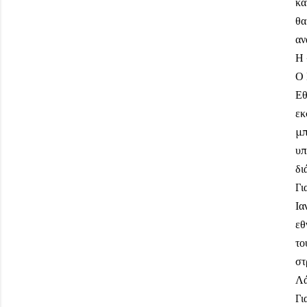
κα
θα
αν
Η 
Ο 
Εθ
εκ
μπ
υπ
δι
Γι
Ια
εθ
το
στ
Λά
Γι