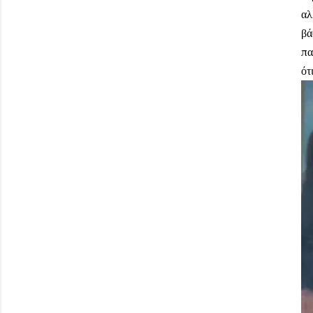
αλ
βά
πα
ότ