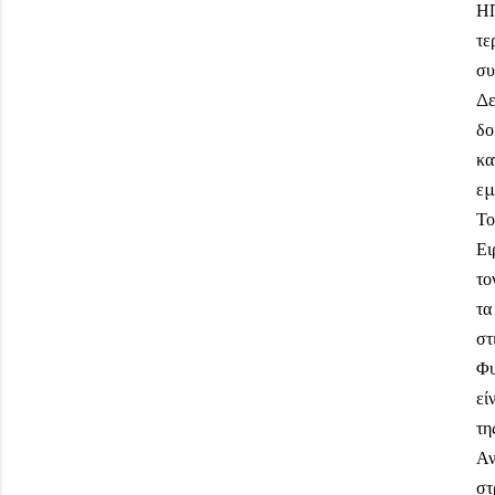
ΗΠ
τε
συ
Δε
δο
κα
εμ
Το
Ει
το
τα
στ
Φυ
εί
τη
Αν
στ