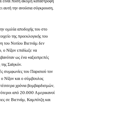
αι είναι πόση ακόμη καταστροφή
ει αυτή την ανούσια σύγκρουση,
την ομιλία αποδοχής του στο
οιχείο της προεκλογικής του
ση του Νοτίου Βιετνάμ δεν
 ο Νίξον επιδίωξε να
αμβανόταν ως ένα «αξιοπρεπές
της Σαϊγκόν.
κές συμφωνίες του Παρισιού τον
 ο Νίξον και ο σύμβουλος
ε τέσσερα χρόνια βομβαρδισμών,
ισσότεροι από 20.000 Αμερικανοί
ιες σε Βιετνάμ, Καμπότζη και