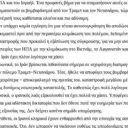
Α και του Ισραήλ. Ένα προφανές βήμα για να σταματήσουν αυτές οι 
ρματιστούν οι βομβαρδισμοί από τον Τραμπ και τον Νετανιάχου, τώρα
νέχισή τους καθίσταται ολοένα και πιο αδύναμη.
ν υπάρχει καμία εγγύηση ότι μια τέτοια αυτοσυγκράτηση θα αποδώσει
κιμαστεί πριν από την περαιτέρω κλιμάκωση του πολέμου, δεδομένη
ταστροφής που προκαλεί η εξάπλωση της σύγκρουσης, για να μην αν
πειρίες των ΗΠΑ με την κλιμάκωση στο Βιετνάμ, το Αφγανιστάν και 
 Ιράν έχει πλέον λιγότερα να χάσει
ρωνικά, το Ιράν βρίσκεται πιθανότατα σήμερα σε ισχυρότερη διαπραγμ
ν πόλεμο Τραμπ–Νετανιάχου. Τότε, ήθελε να αποφύγει τους βομβαρδ
 χειρότερα – αποκεφαλισμό της ηγεσίας του, καταστροφή μεγάλου μέρ
ις δυνάμεις εσωτερικής καταστολής. Το καθεστώς έχει πολύ λιγότερα 
σικά, ο ιρανικός λαός εξακολουθεί να έχει πολλά να χάσει. Υποφέρε
ναι μια αδίστακτη δικτατορία που δεν έθεσε ποτέ την ευημερία των 
ς εξουσίας της. Δεν δείχνει κανένα σημάδι υποχώρησης.
τίθετα, οι Ιρανοί κληρικοί έχουν ενθαρρυνθεί από την επιτυχία της α
ρατηγικής. Όχι, δεν μπορούν να νικήσουν ευθέως τις υπερδυνάμεις τ