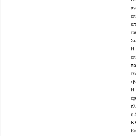
αν
επ
υπ
το
Στ
Η 
επ
πα
τε
εβ
Η 
έχ
ηλ
η 
Κλ
Επ