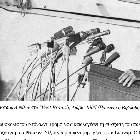
Ρίτσαρντ Νίξον στο West Branch, Αϊόβα, 1965 (Προεδρική Βιβλιο
δυσκολία του Ντόναλντ Τραμπ να δικαιολογήσει τη συνέχιση του πολ
αζήτηση του Ρίτσαρντ Νίξον για μια «έντιμη ειρήνη» στο Βιετνάμ. Ο