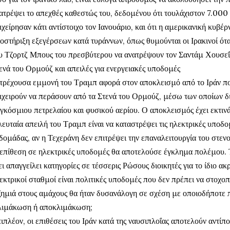
ατρέψει το απεχθές καθεστώς του, δεδομένου ότι τουλάχιστον 7.00
ιχείρησαν κάτι αντίστοιχο τον Ιανουάριο, και ότι η αμερικανική κυβέρ
οστήριξη εξεγέρσεων κατά τυράννων, όπως θυμούνται οι Ιρακινοί ό
υ Τζορτζ Μπους του πρεσβύτερου να ανατρέψουν τον Σαντάμ Χουσεΐ
ενά του Ορμούζ και απειλές για ενεργειακές υποδομές
τρέχουσα εμμονή του Τραμπ αφορά στον αποκλεισμό από το Ιράν 
ιχειρούν να περάσουν από τα Στενά του Ορμούζ, μέσω των οποίων δι
γκόσμιου πετρελαίου και φυσικού αερίου. Ο αποκλεισμός έχει εκτινάξε
λευταία απειλή του Τραμπ είναι να καταστρέψει τις ηλεκτρικές υποδομ
δομάδας, αν η Τεχεράνη δεν επιτρέψει την επαναλειτουργία του στενο
επίθεση σε ηλεκτρικές υποδομές θα αποτελούσε έγκλημα πολέμου. 
ει απαγγείλει κατηγορίες σε τέσσερις Ρώσους διοικητές για το ίδιο 
εκτρικοί σταθμοί είναι πολιτικές υποδομές που δεν πρέπει να στοχοπ
ζημιά στους αμάχους θα ήταν δυσανάλογη σε σχέση με οποιοδήποτε π
ιμάκωση ή αποκλιμάκωση;
ιπλέον, οι επιθέσεις του Ιράν κατά της ναυσιπλοΐας αποτελούν αντίπ