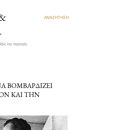
 &
ΑΝΑΖΉΤΗΣΗ
Α
ξεις της περιοχής.
ΝΑ ΒΟΜΒΑΡΔΊΖΕΙ
ΞΟΝ ΚΑΙ ΤΗΝ