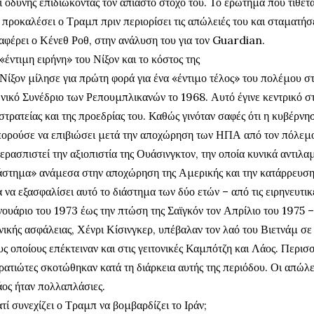
ι οδύνης επιδιώκοντας τον άπιαστο στόχο του. Το ερώτημα που τίθετ
 προκαλέσει ο Τραμπ πριν περιορίσει τις απώλειές του και σταματήσ
αφέρει ο Κένεθ Ροθ, στην ανάλυση του για τον Guardian.
«έντιμη ειρήνη» του Νίξον και το κόστος της
Νίξον μίλησε για πρώτη φορά για ένα «έντιμο τέλος» του πολέμου σ
νικό Συνέδριο των Ρεπουμπλικανών το 1968. Αυτό έγινε κεντρικό στ
στρατείας και της προεδρίας του. Καθώς γινόταν σαφές ότι η κυβέρνη
ορούσε να επιβιώσει μετά την αποχώρηση των ΗΠΑ από τον πόλεμο,
ερασπιστεί την αξιοπιστία της Ουάσινγκτον, την οποία κυνικά αντιλ
άστημα» ανάμεσα στην αποχώρηση της Αμερικής και την κατάρρευση 
α να εξασφαλίσει αυτό το διάστημα των δύο ετών – από τις ειρηνευτι
νουάριο του 1973 έως την πτώση της Σαϊγκόν τον Απρίλιο του 1975 –
νικής ασφάλειας, Χένρι Κίσινγκερ, υπέβαλαν τον λαό του Βιετνάμ σ
υς οποίους επέκτειναν και στις γειτονικές Καμπότζη και Λάος. Περ
ρατιώτες σκοτώθηκαν κατά τη διάρκεια αυτής της περιόδου. Οι απώλε
ος ήταν πολλαπλάσιες.
ατί συνεχίζει ο Τραμπ να βομβαρδίζει το Ιράν;