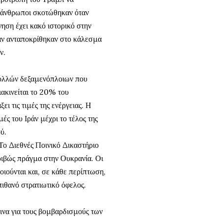
0 άνθρωποι σκοτώθηκαν όταν
νηση έχει κακό ιστορικό στην
ταν ανταποκρίθηκαν στο κάλεσμα
ν.
πολλών δεξαμενόπλοιων που
ακινείται το 20% του
ι τις τιμές της ενέργειας. Η
ές του Ιράν μέχρι το τέλος της
ύ.
Το Διεθνές Ποινικό Δικαστήριο
ακριβώς πράγμα στην Ουκρανία. Οι
οιούνται και, σε κάθε περίπτωση,
ιθανό στρατιωτικό όφελος.
οινα για τους βομβαρδισμούς των