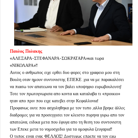
Παυλος Πολακης
«ΑΛΕΞΑΡΑ-ΣΤΕΦΑΝΑΡΑ-ΣΩΚΡΑΤΑΡΑ»και τωρα
«ΝΙΚΟΛΑΡΑ»!!
Αυτος ο ανθρωπος ειχε ερθει δυο φορες στο γραφειο μου στη
Βουλη οταν ημουν συντονιστης ΕΠΕΚΕ ,για να με παρακαλέσει
να πιασω τον απατεωνα να τον βαλει υποψηφιο ευρωβουλευτη!
Τοτε τον πρωτογνωρισα απο κοντα και καταλαβα τι «προικιο»
ηταν απο πριν που ειχε κατεβει στην Κεφαλλονια!
Προφανως ουτε που ασχοληθηκα με τον τυπο ,αλλα βρηκε άλλες
διαδρομες για να προσεγγισει τον κλειστο πυρηνα γυρω απο τον
απατεώνα, ειδικα μετα που έφυγα απο τη θεση του συντονιστη
των Επεκε μετα το νομοσχεδιο για τα ομοφυλα ζευγαρια!!
Ο τυπος ειναι ενας ΦΕΛΛΟΣ! Δυστυχως επρεπε να τον εχω