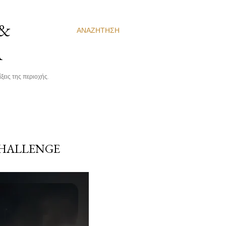
 &
ΑΝΑΖΉΤΗΣΗ
Α
ξεις της περιοχής.
CHALLENGE