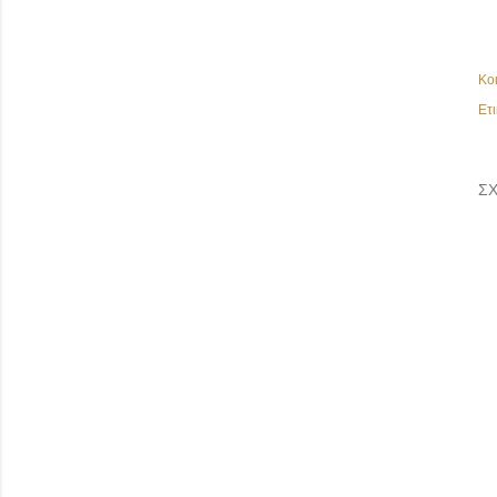
Κο
Ετι
ΣΧ