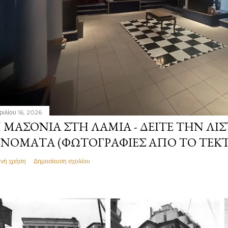
ριλίου 16, 2026
 ΜΑΣΟΝΊΑ ΣΤΗ ΛΑΜΊΑ - ΔΕΊΤΕ ΤΗΝ ΛΊΣ
ΝΌΜΑΤΑ (ΦΩΤΟΓΡΑΦΊΕΣ ΑΠΌ ΤΟ ΤΕΚ
ινή χρήση
Δημοσίευση σχολίου