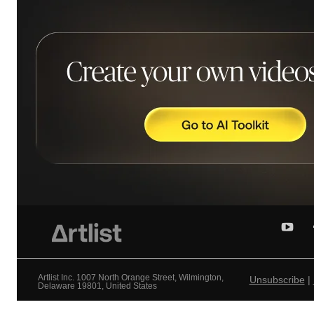
Artlist Inc. 1007 North Orange Street, Wilmington,
Unsubscribe
|
Delaware 19801, United States