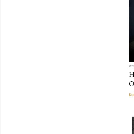
Απ
Η
Ο
Κο