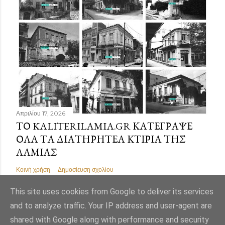
Απριλίου 17, 2026
ΤΟ KALITERILAMIA.GR ΚΑΤΈΓΡΑΨΕ
ΌΛΑ ΤΑ ΔΙΑΤΗΡΗΤΈΑ ΚΤΊΡΙΑ ΤΗΣ
ΛΑΜΊΑΣ
Κοινή χρήση
Δημοσίευση σχολίου
This site uses cookies from Google to deliver its services
and to analyze traffic. Your IP address and user-agent are
shared with Google along with performance and security