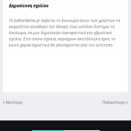
Δημοσίευση σχολίου
To kaliterilamia.gr σέβεται το δικαίωμα όλων των χρηστών να
εκφράζουν ελεύθερα την άποψή τους ωστόσο διατηρεί το
δικαίωμα, να μην δημοσιεύει συκοφαντικά και υβριστικά
σχόλια. Έτσι όποια σχόλια, περιέχουν ακατάλληλα προς το
κοινό χαρακτηριστικά θα αποσύρονται από τον ιστότοπο.
Νεότερη
Παλαιότερη