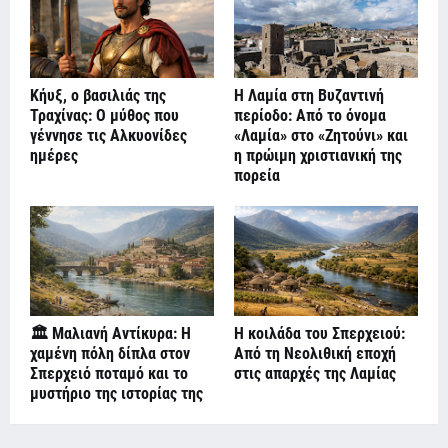
Κήυξ, ο βασιλιάς της
Η Λαμία στη Βυζαντινή
Τραχίνας: Ο μύθος που
περίοδο: Από το όνομα
γέννησε τις Αλκυονίδες
«Λαμία» στο «Ζητούνι» και
ημέρες
η πρώιμη χριστιανική της
πορεία
🏛️ Μαλιανή Αντίκυρα: Η
Η κοιλάδα του Σπερχειού:
χαμένη πόλη δίπλα στον
Από τη Νεολιθική εποχή
Σπερχειό ποταμό και το
στις απαρχές της Λαμίας
μυστήριο της ιστορίας της