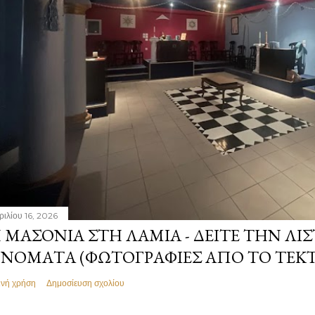
ριλίου 16, 2026
 ΜΑΣΟΝΊΑ ΣΤΗ ΛΑΜΊΑ - ΔΕΊΤΕ ΤΗΝ ΛΊΣ
ΝΌΜΑΤΑ (ΦΩΤΟΓΡΑΦΊΕΣ ΑΠΌ ΤΟ ΤΕΚ
ινή χρήση
Δημοσίευση σχολίου