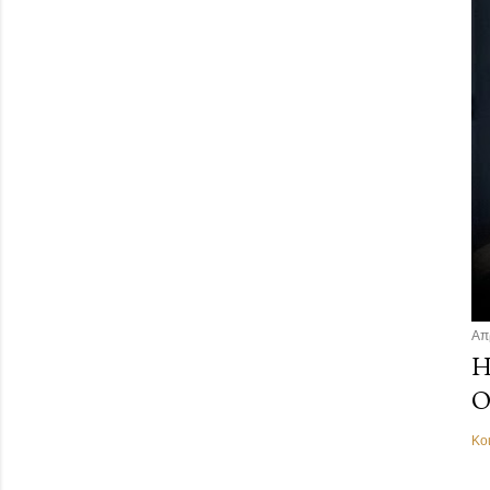
Απ
Η
Ο
Κο