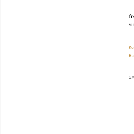
fr
vi
Κο
Ετι
ΣΧ