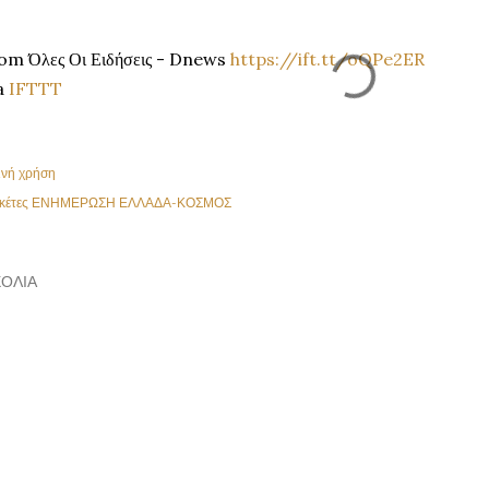
om Όλες Οι Ειδήσεις - Dnews
https://ift.tt/oQPe2ER
a
IFTTT
ινή χρήση
κέτες
ΕΝΗΜΕΡΩΣΗ ΕΛΛΑΔΑ-ΚΟΣΜΟΣ
ΌΛΙΑ