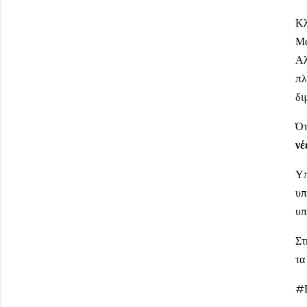
Κλ
Μα
Αλ
πλ
δι
Ότ
νέ
Υπ
υπ
υπ
Στ
τα
#