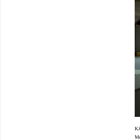
Κλ
Μα