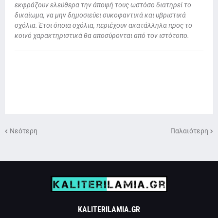
εκφράζουν ελεύθερα την άποψή τους ωστόσο διατηρεί το
δικαίωμα, να μην δημοσιεύει συκοφαντικά και υβριστικά
σχόλια. Έτσι όποια σχόλια, περιέχουν ακατάλληλα προς το
κοινό χαρακτηριστικά θα αποσύρονται από τον ιστότοπο.
Νεότερη
Παλαιότερη
KALITERILAMIA.GR