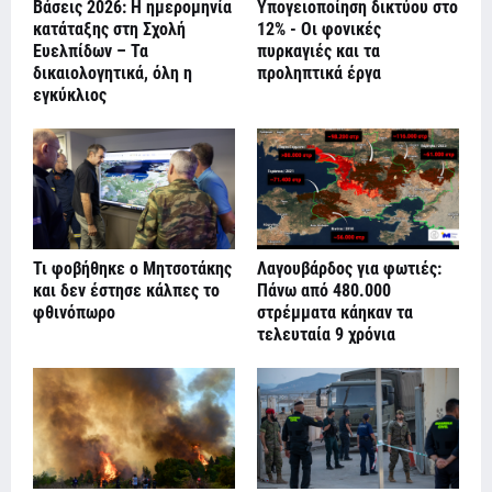
Βάσεις 2026: Η ημερομηνία
Υπογειοποίηση δικτύου στο
κατάταξης στη Σχολή
12% - Οι φονικές
Ευελπίδων – Τα
πυρκαγιές και τα
δικαιολογητικά, όλη η
προληπτικά έργα
εγκύκλιος
Τι φοβήθηκε ο Μητσοτάκης
Λαγουβάρδος για φωτιές:
και δεν έστησε κάλπες το
Πάνω από 480.000
φθινόπωρο
στρέμματα κάηκαν τα
τελευταία 9 χρόνια