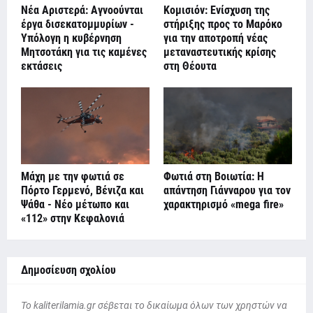
Νέα Αριστερά: Αγνοούνται
Κομισιόν: Ενίσχυση της
έργα δισεκατομμυρίων -
στήριξης προς το Μαρόκο
Υπόλογη η κυβέρνηση
για την αποτροπή νέας
Μητσοτάκη για τις καμένες
μεταναστευτικής κρίσης
εκτάσεις
στη Θέουτα
Μάχη με την φωτιά σε
Φωτιά στη Βοιωτία: Η
Πόρτο Γερμενό, Βένιζα και
απάντηση Γιάνναρου για τον
Ψάθα - Νέο μέτωπο και
χαρακτηρισμό «mega fire»
«112» στην Κεφαλονιά
Δημοσίευση σχολίου
To kaliterilamia.gr σέβεται το δικαίωμα όλων των χρηστών να