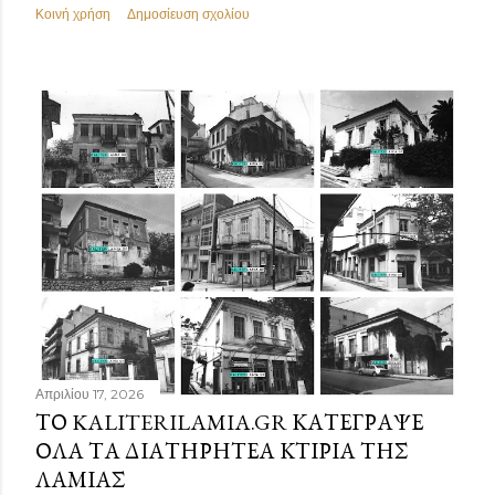
Κοινή χρήση
Δημοσίευση σχολίου
Απριλίου 17, 2026
ΤΟ KALITERILAMIA.GR ΚΑΤΈΓΡΑΨΕ
ΌΛΑ ΤΑ ΔΙΑΤΗΡΗΤΈΑ ΚΤΊΡΙΑ ΤΗΣ
ΛΑΜΊΑΣ