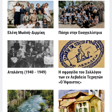
Ελένη Μωϋσή-Διρμίκη
Πάσχα στην Ευαγγελίστρια
Αταλάντη (1940 - 1949)
Η σφραγίδα του Συλλόγου
των εν Λεβαδεία Τεχνητών
«Ο Ήφαιστος»