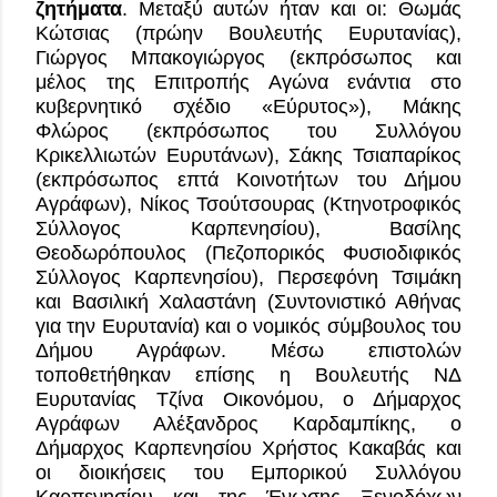
ζητήματα
. Μεταξύ αυτών ήταν και οι: Θωμάς 
Κώτσιας (πρώην Βουλευτής Ευρυτανίας), 
Γιώργος Μπακογιώργος (εκπρόσωπος και 
μέλος της Επιτροπής Αγώνα ενάντια στο 
κυβερνητικό σχέδιο «Εύρυτος»), Μάκης 
Φλώρος (εκπρόσωπος του Συλλόγου 
Κρικελλιωτών Ευρυτάνων), Σάκης Τσιαπαρίκος 
(εκπρόσωπος επτά Κοινοτήτων του Δήμου 
Αγράφων), Νίκος Τσούτσουρας (Κτηνοτροφικός 
Σύλλογος Καρπενησίου), Βασίλης 
Θεοδωρόπουλος (Πεζοπορικός Φυσιοδιφικός 
Σύλλογος Καρπενησίου), Περσεφόνη Τσιμάκη 
και Βασιλική Χαλαστάνη (Συντονιστικό Αθήνας 
για την Ευρυτανία) και ο νομικός σύμβουλος του 
Δήμου Αγράφων. Μέσω επιστολών 
τοποθετήθηκαν επίσης η Βουλευτής ΝΔ 
Ευρυτανίας Τζίνα Οικονόμου, ο Δήμαρχος 
Αγράφων Αλέξανδρος Καρδαμπίκης, ο 
Δήμαρχος Καρπενησίου Χρήστος Κακαβάς και 
οι διοικήσεις του Εμπορικού Συλλόγου 
Καρπενησίου και της Ένωσης Ξενοδόχων 