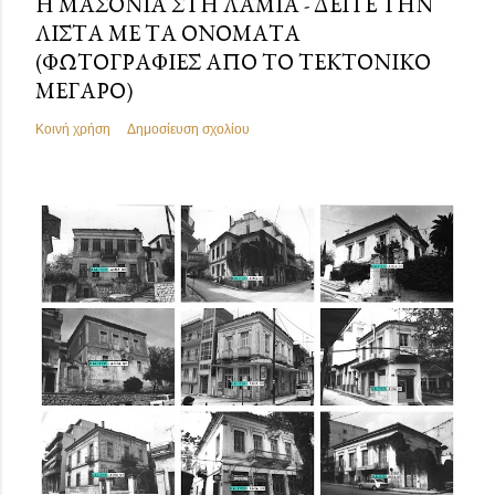
Η ΜΑΣΟΝΊΑ ΣΤΗ ΛΑΜΊΑ - ΔΕΊΤΕ ΤΗΝ
ΛΊΣΤΑ ΜΕ ΤΑ ΟΝΌΜΑΤΑ
(ΦΩΤΟΓΡΑΦΊΕΣ ΑΠΌ ΤΟ ΤΕΚΤΟΝΙΚΌ
ΜΈΓΑΡΟ)
Κοινή χρήση
Δημοσίευση σχολίου