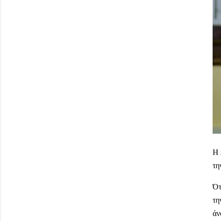
Η 
τη
Ότ
τη
άν