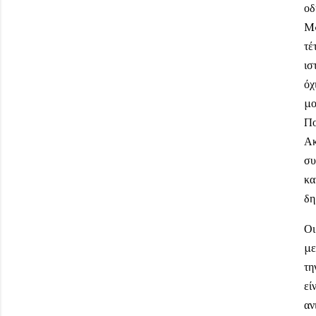
οδ
Me
τέ
ισ
όχ
μο
Πο
Ακ
συ
κα
δη
Οι
με
τη
εί
αν