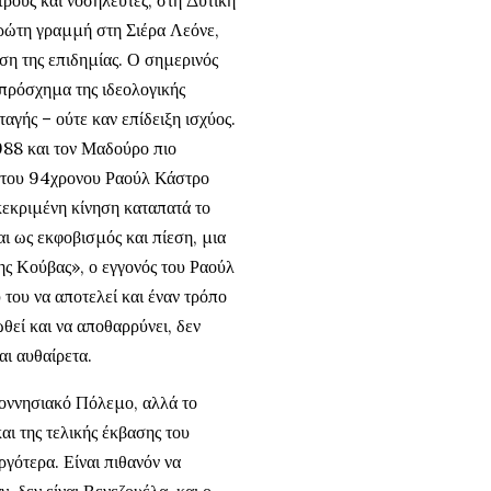
ρούς και νοσηλευτές, στη Δυτική
ρώτη γραμμή στη Σιέρα Λεόνε,
ηση της επιδημίας. Ο σημερινός
πρόσχημα της ιδεολογικής
αγής – ούτε καν επίδειξη ισχύος.
988 και τον Μαδούρο πιο
ν του 94χρονου Ραούλ Κάστρο
κεκριμένη κίνηση καταπατά το
αι ως εκφοβισμός και πίεση, μια
ης Κούβας», ο εγγονός του Ραούλ
 του να αποτελεί και έναν τρόπο
ωθεί και να αποθαρρύνει, δεν
αι αυθαίρετα.
οννησιακό Πόλεμο, αλλά το
αι της τελικής έκβασης του
ργότερα. Είναι πιθανόν να