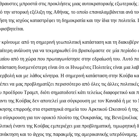
θραυστες μπροστά στις προκλήσεις μιας αυτοκρατορικής εξωτερικής 
ό την ιστορική εξέλιξη της Αθήνας, το οποίο επαναλαμβάνεται ανά τους
ήση της ισχύος καταστρέφει τη δημοκρατία και την ίδια την πολιτεία. 
φισβητείται.
 κρίνουμε από τη σημερινή γεωπολιτική κατάσταση και τη διακυβέρν
ιαίτερη ανάλυση για να τεκμηριωθεί ότι βρισκόμαστε σε μία περίοδο
καίου από τη χώρα που πρωταγωνίστησε στην εδραίωσή του. Αυτό πο
τάσταση δυσμενέστερη είναι ότι οι Ηνωμένες Πολιτείες είναι μια 
ερβολή και με λάθος κίνητρα. Η σημερινή κατάσταση στην Κούβα κα
έπει να μας προβληματίζει περισσότερο από όλες τις άλλες πολιτικές
υ προέδρου Τραμπ, διότι σηματοδοτεί κάτι τελείως διαφορετικό και π
αντι της Κούβας δεν αποτελεί μια σύγκρουση με τον Καναδά ή με το 
κησης επιρροής στα στρατηγικά σημεία του Αρκτικού Ωκεανού ή της
α σύγκρουση για τον ορυκτό πλούτο της Ουκρανίας, της Βενεζουέλα
λιτική έναντι της Κούβας εμπεριέχει μια προβληματική, τιμωρητική 
ανάκτηση και το άγχος της παρακμής της αμερικανικής υπερδύναμης.