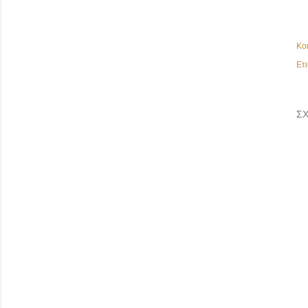
Κο
Ετι
ΣΧ