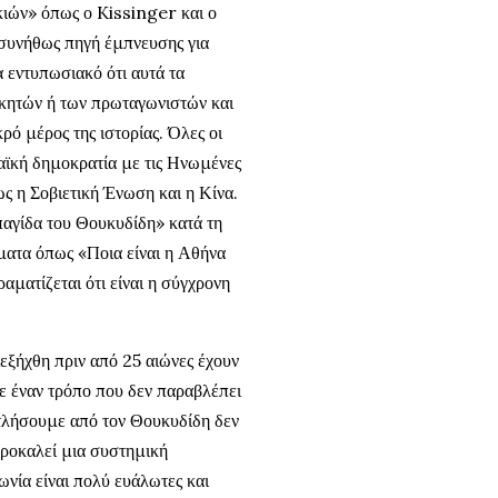
κιών» όπως ο Kissinger και ο
συνήθως πηγή έμπνευσης για
α εντυπωσιακό ότι αυτά τα
ικητών ή των πρωταγωνιστών και
ρό μέρος της ιστορίας. Όλες οι
αϊκή δημοκρατία με τις Ηνωμένες
ως η Σοβιετική Ένωση και η Κίνα.
παγίδα του Θουκυδίδη» κατά τη
ατα όπως «Ποια είναι η Αθήνα
αματίζεται ότι είναι η σύγχρονη
εξήχθη πριν από 25 αιώνες έχουν
ε έναν τρόπο που δεν παραβλέπει
ντλήσουμε από τον Θουκυδίδη δεν
προκαλεί μια συστημική
ωνία είναι πολύ ευάλωτες και