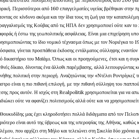
ύβα απέστειλε πολυμελή αποστολή, με περισσότερους από 200 γιατ
ρική. Περισσότεροι από 160 επαγγελματίες υγείας βρέθηκαν στην π
τοντας σε κίνδυνο ακόμα και την ίδια τους τη ζωή για την καταπολέμ
ραγγαλισμός της Κούβας από τις ΗΠΑ δεν χρησιμοποιεί ούτε καν το 
αφοράς ή έστω της γεωπολιτικής ασφάλειας. Είναι μια επιχείρηση υποτ
ησιμοποιώντας το ίδιο νομικό τέχνασμα όπως με τον Νοριέγκα το 1
όσφατα, γίνεται προσπάθεια έκδοσης εντάλματος σύλληψης εναντίο
ό δικαστήριο του Μαϊάμι. Όπως και οι προηγούμενες, έτσι και η συγ
εθνές δίκαιο, δίνοντας ένα άλλοθι παρέμβασης, αλλά λειτουργώντας κ
νήθης πολιτική στην περιοχή. Αναζητώντας την «Ντέλσι Ροντρίγκεζ τ
στρο είναι η πιο πιθανή επιλογή, με την πιθανή σύλληψη του παππού
εσης προς αυτόν. Η ισχύς στη Realpolitik χρησιμοποιείται για να απ
ιδιώκει ούτε να αφανίζει πολιτισμούς αλλά ούτε και να χρησιμοποιείτ
Θουκυδίδης μας έχει κληροδοτήσει πολλά διδάγματα από τον Πελοπ
ριότερο είναι αυτό της ύβρεως και της υπεροψίας της Αθήνας, καθώς κ
λέμου, που αρχίζει στη Μήλο και τελειώνει στη Σικελία δύο χρόνια α