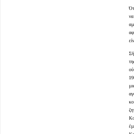
Ότ
να
αμ
αφ
εί
Σή
τη
ού
19
μι
αγ
κο
ζη
Κο
έμ