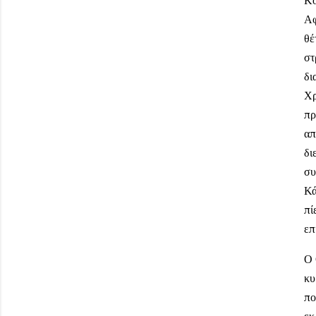
Κο
Αφ
θέ
στ
δι
Χρ
πρ
απ
δι
συ
Κά
πί
επ
Ο 
κυ
πο