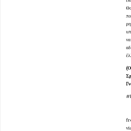
εκ
Θο
πο
ρη
υπ
να
αδ
έλ
(Ο
Σχ
Γν
#
fr
vi