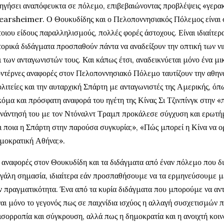
ηγήσει αναπόφευκτα σε πόλεμο, επιβεβαιώνοντας προβλέψεις «γερα
arsheimer. Ο Θουκυδίδης και ο Πελοποννησιακός Πόλεμος είναι 
τοιου είδους παραλληλισμούς, πολλές φορές άστοχους. Είναι ιδιαίτερ
τορικά διδάγματα προσπαθούν πάντα να αναδείξουν την οπτική των ν
ι των ανταγωνιστών τους. Και κάπως έτσι, αναδεικνύεται μόνο ένα μικ
ντέρνες αναφορές στον Πελοποννησιακό Πόλεμο ταυτίζουν την αθην
λιτείες και την αυταρχική Σπάρτη με ανταγωνιστές της Αμερικής, όπ
όμα και πρόσφατη αναφορά του ηγέτη της Κίνας Σι Τζινπίνγκ στην «
νάντησή του με τον Ντόναλντ Τραμπ προκάλεσε σύγχυση και ερωτήμ
ι ποια η Σπάρτη στην παρούσα συγκυρία;», «Πώς μπορεί η Κίνα να ορ
μοκρατική Αθήνα;».
 αναφορές στον Θουκυδίδη και τα διδάγματα από έναν πόλεμο που δι
γάλη σημασία, ιδιαίτερα εάν προσπαθήσουμε να τα ερμηνεύσουμε μ
ν πραγματικότητα. Ένα από τα κυρία διδάγματα που μπορούμε να α
ναι μόνο το γεγονός πως σε παιχνίδια ισχύος η αλλαγή συσχετισμών 
ισορροπία και σύγκρουση, αλλά πως η δημοκρατία και η ανοιχτή κοιν