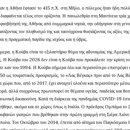
αν η Αθήνα έφτασε το 415 π.Χ. στη Μήλο, ο πόλεμος ήταν ήδη πολύ
 διαφαίνεται τέλος στον ορίζοντα. Η πανωλεθρία στη Μαντίνεια τρία χ
φισβήτησή της Αθήνας από συμμαχικά νησιά, την οδήγησαν στη γενο
ανίζοντας τον πληθυσμό της και ταυτόχρονα θυσιάζοντας τις αξίες τη
ναι η πραγματική παγίδα της ισχύος και η ύβρις.
μερα, η Κούβα είναι το εξιλαστήριο θύμα της αδυναμίας της Αμερική
ς. Η Κούβα του 2026 δεν είναι η Κούβα που προκάλεσε την κρίση τ
τε καν του 1994. Η Κούβα σήμερα όλο και περισσότερο επιστρέφει 
50 ως τουριστικός προορισμός, το «Λας Βέγκας» πριν από το Λας Β
α χώρα που, από το 2017, έχει ανοιχτεί ολοένα και περισσότερο μέ
ορά, αλλά συγχρόνως πρωτοπορεί σε θέματα υγείας, παιδείας και θε
ινωνική δικαιοσύνη. Κατά τη διάρκεια της πανδημίας COVID-19 έστει
τήθηκε, ακόμα και σε χώρες όπως η Ιταλία. Ο πρόεδρος Ομπάμα το 2
υβανών γιατρών που βρέθηκαν στην πρώτη γραμμή στη Σιέρα Λιόνε 
πολα. Τον Οκτώβριο του 2014, έπειτα από αίτημα του Παγκόσμιου 