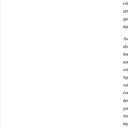
εύ
απ
χρ
αμ
Αν
ιδ
δι
κα
υπ
πρ
το
έν
άσ
μι
πο
αγ