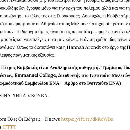
δοθεί ένταλμα σύλληψης του Κάστρο, αλλά η Κούβα, όπως και το Ιράν
υκυδίδης δεν έγραψε μόνο για την αρχή του πολέμου αλλά και για τη
υ συνάντησε το τέλος της στις Συρακούσες. Δυστυχώς, η Κούβα σήμερ
τό που εφάρμοσαν οι Αθηναίοι στους Μηλίους: Οι ισχυροί πράττουν κ
οστούν. Το δίδαγμα όμως είναι ότι τις περισσότερες φορές, εάν όχι όλ
 μπορείς και να επιλέγεις τι να μην κάνεις. Η άνιση χρήση βίας τείνει
υνάμων. Όπως το διατυπώνει και η Hannah Arendt στο έργο της Περ
λειψης πραγματικής εξουσίας.
 Πέτρος Βαμβακάς είναι Αναπληρωτής καθηγητής Τμήματος Πο
έσεων, Emmanuel College, Διευθυντής στο Ινστιτούτο Μελετών
ωμοδοτικού Συμβουλίου ΕΝΑ – Άρθρο στο Ινστιτούτο ΕΝΑ)
ΚΙΝΑ #ΗΠΑ #ΚΟΥΒΑ
om Όλες Οι Ειδήσεις - Dnews
https://ift.tt/dkKoWBa
a
IFTTT