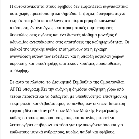
Η αυτοκτονικότητα στους εφήβους δεν εμφανίζεται αιφνιδιαστικά
ούτε χωρίς προειδοποιητικά σημάδια. Η ψυχική δυσφορία συχνά
εκφράζεται μέσα από αλλαγές στη συμπεριφορά, κοινωνική
απόσυρση, έντονο άγχος, αυτοτραυματικές συμπεριφορές,
δυσκολίες στις σχέσεις και ένα διαρκές αίσθημα μοναξιάς ή
αδυναμίας ανταπόκρισης στις απαιτήσεις της καθημερινότητας. Οι
ειδικοί της ψυχικής υγείας επισημαίνουν ότι η έγκαιρη
αναγνώριση αυτών των ενδείξεων και η ύπαρξη ασφαλών χώρων
ακρόασης και υποστήριξης αποτελούν κρίσιμες προϋποθέσεις
πρόληψης.
Σε αυτό το πλαίσιο, το Διοικητικό Συμβούλιο της Ομοσπονδίας
ΑΡΓΩ υπογραμμίζει την ανάγκη η δημόσια συζήτηση γύρω από
τέτοια περιστατικά να διεξάγεται με υπευθυνότητα, επιστημονική
τεκμηρίωση και σεβασμό προς το πένθος των οικείων. Ιδιαίτερη
έμφαση δίνεται στον ρόλο των Μέσων Μαζικής Ενημέρωσης,
καθώς ο τρόπος παρουσίασης μιας αυτοκτονίας μπορεί να
λειτουργήσει επιβαρυντικά τόσο για την οικογένεια όσο και για
ευάλωτους ψυχικά ανθρώπους, κυρίως παιδιά και εφήβους.