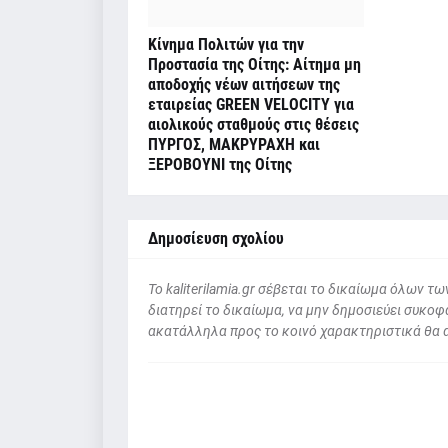
Κίνημα Πολιτών για την
Προστασία της Οίτης: Αίτημα μη
αποδοχής νέων αιτήσεων της
εταιρείας GREEN VELOCITY για
αιολικούς σταθμούς στις θέσεις
ΠΥΡΓΟΣ, ΜΑΚΡΥΡΑΧΗ και
ΞΕΡΟΒΟΥΝΙ της Οίτης
Δημοσίευση σχολίου
To kaliterilamia.gr σέβεται το δικαίωμα όλων
διατηρεί το δικαίωμα, να μην δημοσιεύει συκοφα
ακατάλληλα προς το κοινό χαρακτηριστικά θα 