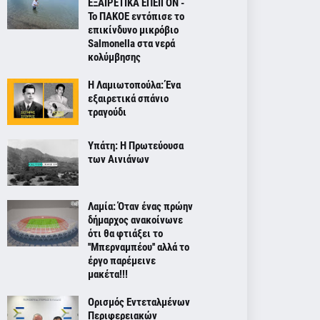
ΕΞΑΙΡΕΤΙΚΑ ΕΠΕΙΓΟΝ -
Το ΠΑΚΟΕ εντόπισε το
επικίνδυνο μικρόβιο
Salmonella στα νερά
κολύμβησης
Η Λαμιωτοπούλα: Ένα
εξαιρετικά σπάνιο
τραγούδι
Υπάτη: Η Πρωτεύουσα
των Αινιάνων
Λαμία: Όταν ένας πρώην
δήμαρχος ανακοίνωνε
ότι θα φτιάξει το
''Μπερναμπέου'' αλλά το
έργο παρέμεινε
μακέτα!!!
Ορισμός Εντεταλμένων
Περιφερειακών