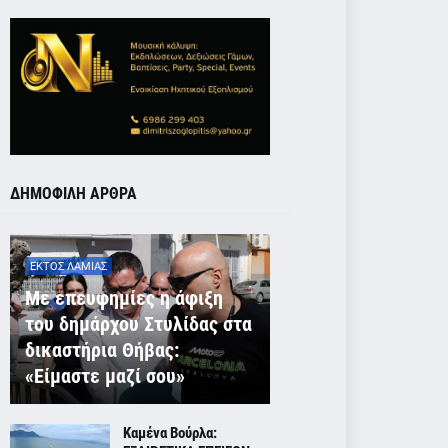
ΔΗΜΟΦΙΛΗ ΑΡΘΡΑ
ΕΚΤΟΣ ΛΑΜΙΑΣ
Με επευφημίες η άφιξη
του δημάρχου Στυλίδας στα
δικαστήρια Θήβας:
«Είμαστε μαζί σου»
Καμένα Βούρλα: