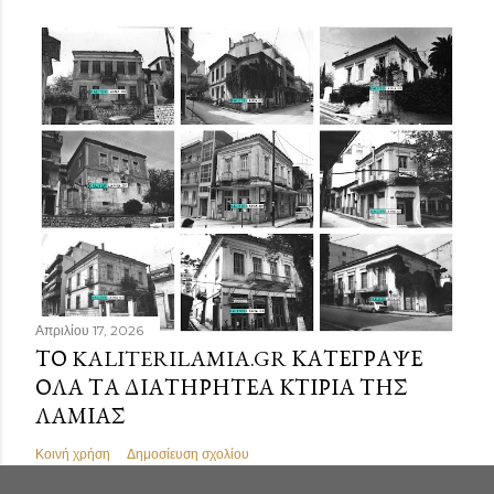
Απριλίου 17, 2026
ΤΟ KALITERILAMIA.GR ΚΑΤΈΓΡΑΨΕ
ΌΛΑ ΤΑ ΔΙΑΤΗΡΗΤΈΑ ΚΤΊΡΙΑ ΤΗΣ
ΛΑΜΊΑΣ
Κοινή χρήση
Δημοσίευση σχολίου