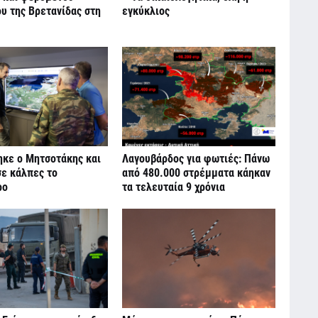
υ της Βρετανίδας στη
εγκύκλιος
ηκε ο Μητσοτάκης και
Λαγουβάρδος για φωτιές: Πάνω
σε κάλπες το
από 480.000 στρέμματα κάηκαν
ρο
τα τελευταία 9 χρόνια