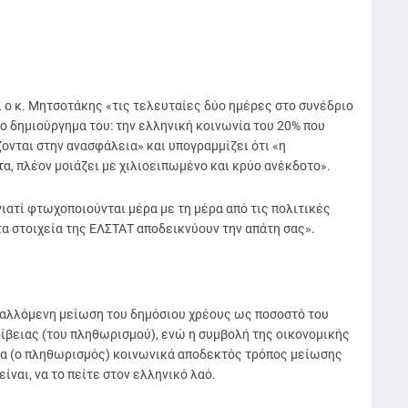
ο κ. Μητσοτάκης «τις τελευταίες δύο ημέρες στο συνέδριο
 δημιούργημα του: την ελληνική κοινωνία του 20% που
ονται στην ανασφάλεια» και υπογραμμίζει ότι «η
τα, πλέον μοιάζει με χιλιοειπωμένο και κρύο ανέκδοτο».
ιατί φτωχοποιούνται μέρα με τη μέρα από τις πολιτικές
τα στοιχεία της ΕΛΣΤΑΤ αποδεικνύουν την απάτη σας».
οβαλλόμενη μείωση του δημόσιου χρέους ως ποσοστό του
ίβειας (του πληθωρισμού), ενώ η συμβολή της οικονομικής
εια (ο πληθωρισμός) κοινωνικά αποδεκτός τρόπος μείωσης
ίναι, να το πείτε στον ελληνικό λαό.