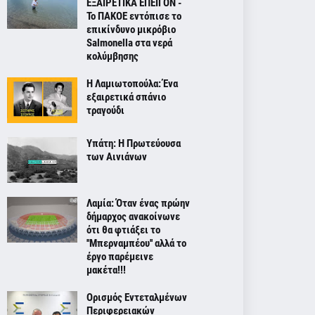
ΕΞΑΙΡΕΤΙΚΑ ΕΠΕΙΓΟΝ -
Το ΠΑΚΟΕ εντόπισε το
επικίνδυνο μικρόβιο
Salmonella στα νερά
κολύμβησης
Η Λαμιωτοπούλα: Ένα
εξαιρετικά σπάνιο
τραγούδι
Υπάτη: Η Πρωτεύουσα
των Αινιάνων
Λαμία: Όταν ένας πρώην
δήμαρχος ανακοίνωνε
ότι θα φτιάξει το
''Μπερναμπέου'' αλλά το
έργο παρέμεινε
μακέτα!!!
Ορισμός Εντεταλμένων
Περιφερειακών