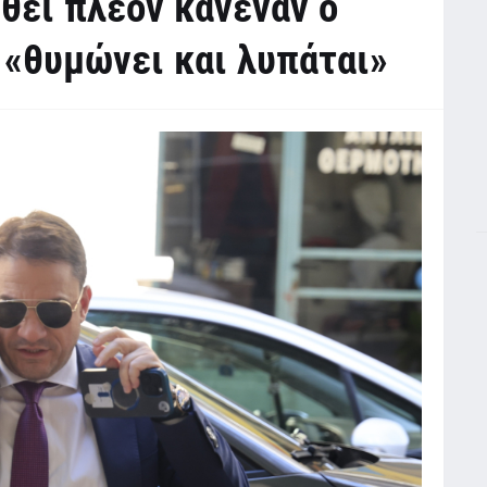
θει πλέον κανέναν ο
«θυμώνει και λυπάται»