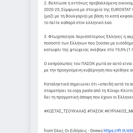
2. Βελτίωσε η εντόνως προβαλλόμενη οικονομ
2020-25; Σύμφωνα με στοιχεία της EUROSTAT τ
(μαζί με τη Βουλγαρία) με βάση το κατά κεφαλή
το πείτε καθαρά στον ελληνικό λαό.
3. Φτωχοποίησε περισσότερους Έλληνες η ακρ
ποσοστό των Ελλήνων που ζούσαν με εισόδημα
κατώφλι της φτώχειας ανέβηκε στο 19,6% (1.9
Ο εκπρόσωπος του ΠΑΣΟΚ ρωτά αν αυτό είναι 
με την προηγούμενη κυβέρνηση που κρίθηκε α
Καταληκτικά σημειώνει ότι «επειδή αυτά τα α
σταματήσει τα copy paste από τη Χίλαρι Κλίντ
δει τη πραγματική άποψη που έχουν οι Έλληνες 
#ΚΩΣΤΑΣ_ΤΣΟΥΚΑΛΑΣ #ΠΑΣΟΚ #ΚΥΡΙΑΚΟΣ_
from Όλες Οι Ειδήσεις - Dnews
https://ift.tt/e