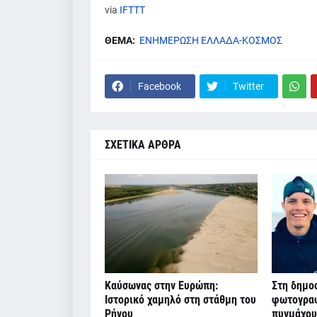
via
IFTTT
ΘΕΜΑ:
ΕΝΗΜΕΡΩΣΗ ΕΛΛΑΔΑ-ΚΟΣΜΟΣ
Facebook
Twitter
ΣΧΕΤΙΚΑ ΑΡΘΡΑ
Καύσωνας στην Ευρώπη:
Στη δημοσ
Ιστορικό χαμηλό στη στάθμη του
φωτογραφ
Ρήνου
πυγμάχου