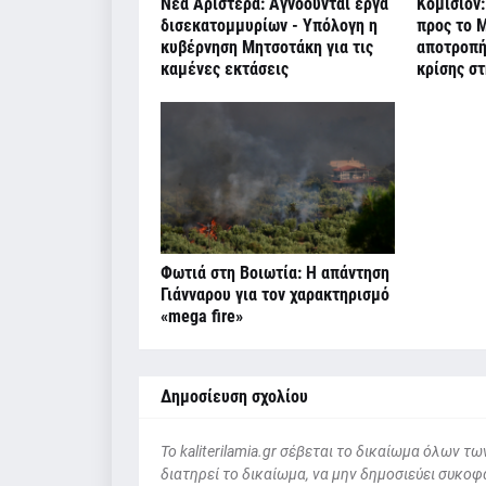
Νέα Αριστερά: Αγνοούνται έργα
Κομισιόν:
δισεκατομμυρίων - Υπόλογη η
προς το Μ
κυβέρνηση Μητσοτάκη για τις
αποτροπή
καμένες εκτάσεις
κρίσης σ
Φωτιά στη Βοιωτία: Η απάντηση
Γιάνναρου για τον χαρακτηρισμό
«mega fire»
Δημοσίευση σχολίου
To kaliterilamia.gr σέβεται το δικαίωμα όλων
διατηρεί το δικαίωμα, να μην δημοσιεύει συκοφα