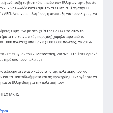
ική ανάπτυξη το βιοτικό επίπεδο των Ελλήνων την εξαετία
ο 2025 η Ελλάδα κατέλαβε την τελευταία θέση στην ΕΕ
ν ΑΕΠ. Αν είναι επιλογή σας η ανάπτυξη για τους λίγους, να
ίβεια; Σύμφωνα με στοιχεία της ΕΛΣΤΑΤ το 2025 το
 (μετά τις κοινωνικές παροχές) χαμηλότερο από το
91.000 πολίτες) από 17,9% (1.881.600 πολίτες) το 2019».
το «επίτευγμα» του κ. Μητσοτάκη, «να αναμετριέστε οριακά
υστηρά από τους πολίτες».
ποτελέσματα είναι ο καθρέπτης της πολιτικής του, ας
ον και τα ψευτοδιλήμματα και ας προκηρύξει εκλογές για να
και οι Ελληνίδες για την πολιτική του».
ΜΗΤΣΟΤΑΚΗΣ
3ifqam