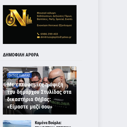
ΔΗΜΟΦΙΛΗ ΑΡΘΡΑ
ΕΚΤΟΣ ΛΑΜΙΑΣ
Με επευφημίες η άφιξη
του δημάρχου Στυλίδας στα
δικαστήρια Θήβας:
«Είμαστε μαζί σου»
Καμένα Βούρλα: