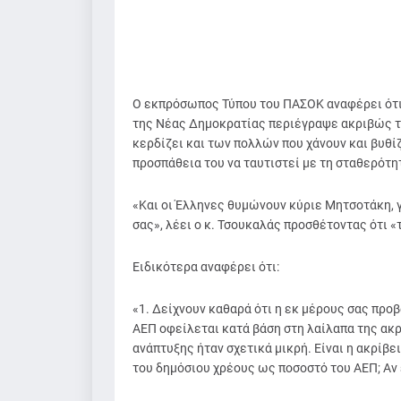
Ο εκπρόσωπος Τύπου του ΠΑΣΟΚ αναφέρει ότι 
της Νέας Δημοκρατίας περιέγραψε ακριβώς το
κερδίζει και των πολλών που χάνουν και βυθίζ
προσπάθεια του να ταυτιστεί με τη σταθερότη
«Και οι Έλληνες θυμώνουν κύριε Μητσοτάκη, γ
σας», λέει ο κ. Τσουκαλάς προσθέτοντας ότι «
Ειδικότερα αναφέρει ότι:
«1. Δείχνουν καθαρά ότι η εκ μέρους σας πρ
ΑΕΠ οφείλεται κατά βάση στη λαίλαπα της ακρ
ανάπτυξης ήταν σχετικά μικρή. Είναι η ακρίβ
του δημόσιου χρέους ως ποσοστό του ΑΕΠ; Αν ε