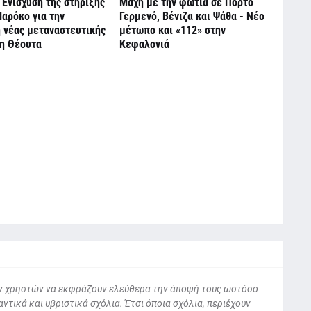
 Ενίσχυση της στήριξης
Μάχη με την φωτιά σε Πόρτο
αρόκο για την
Γερμενό, Βένιζα και Ψάθα - Νέο
 νέας μεταναστευτικής
μέτωπο και «112» στην
τη Θέουτα
Κεφαλονιά
 των χρηστών να εκφράζουν ελεύθερα την άποψή τους ωστόσο
ντικά και υβριστικά σχόλια. Έτσι όποια σχόλια, περιέχουν