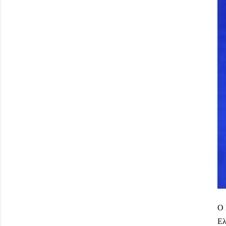
Ο 
Ελ