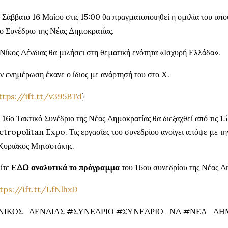
 Σάββατο 16 Μαΐου στις 15:00 θα πραγματοποιηθεί η ομιλία του υπ
ο Συνέδριο της Νέας Δημοκρατίας.
Νίκος Δένδιας θα μιλήσει στη θεματική ενότητα «Ισχυρή Ελλάδα».
ν ενημέρωση έκανε ο ίδιος με ανάρτησή του στο Χ.
ttps://ift.tt/v395BTd
}
 16ο Τακτικό Συνέδριο της Νέας Δημοκρατίας θα διεξαχθεί από τις 1
tropolitan Expo. Τις εργασίες του συνεδρίου ανοίγει απόψε με την
Κυριάκος Μητσοτάκης.
ίτε
ΕΔΩ αναλυτικά το πρόγραμμα
του 16ου συνεδρίου της Νέας Δ
tps://ift.tt/LfNlhxD
ΝΙΚΟΣ_ΔΕΝΔΙΑΣ #ΣΥΝΕΔΡΙΟ #ΣΥΝΕΔΡΙΟ_ΝΔ #ΝΕΑ_ΔΗ