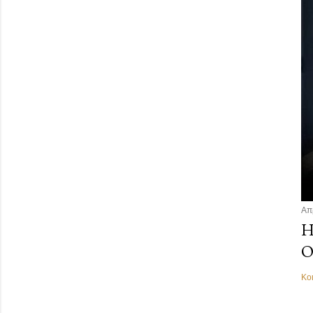
Απ
Η
Ο
Κο