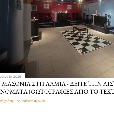
ριλίου 16, 2026
 ΜΑΣΟΝΊΑ ΣΤΗ ΛΑΜΊΑ - ΔΕΊΤΕ ΤΗΝ ΛΊΣ
ΝΌΜΑΤΑ (ΦΩΤΟΓΡΑΦΊΕΣ ΑΠΌ ΤΟ ΤΕΚ
ινή χρήση
Δημοσίευση σχολίου