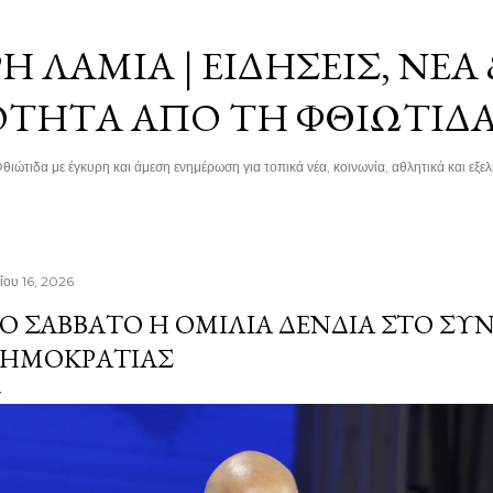
Μετάβαση στο κύριο περιεχόμενο
 ΛΑΜΊΑ | ΕΙΔΉΣΕΙΣ, ΝΈΑ
ΌΤΗΤΑ ΑΠΌ ΤΗ ΦΘΙΏΤΙΔ
θιώτιδα με έγκυρη και άμεση ενημέρωση για τοπικά νέα, κοινωνία, αθλητικά και εξελί
ΐου 16, 2026
Ο ΣΆΒΒΑΤΟ Η ΟΜΙΛΊΑ ΔΈΝΔΙΑ ΣΤΟ ΣΥΝ
ΗΜΟΚΡΑΤΊΑΣ