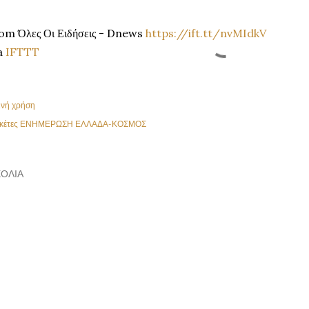
om Όλες Οι Ειδήσεις - Dnews
https://ift.tt/nvMIdkV
a
IFTTT
ινή χρήση
κέτες
ΕΝΗΜΕΡΩΣΗ ΕΛΛΑΔΑ-ΚΟΣΜΟΣ
ΌΛΙΑ