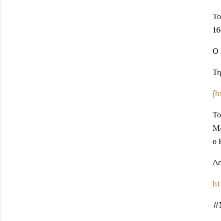
Το
16
Ο 
Τη
{
h
Το
Me
ο 
Δε
ht
#