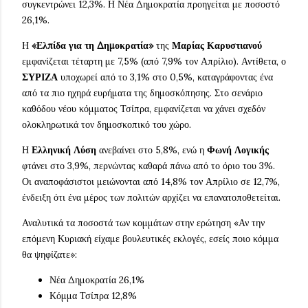
συγκεντρώνει 12,3%. Η Νέα Δημοκρατία προηγείται με ποσοστό
26,1%.
Η
«Ελπίδα για τη Δημοκρατία»
της
Μαρίας Καρυστιανού
εμφανίζεται τέταρτη με 7,5% (από 7,9% τον Απρίλιο). Αντίθετα, ο
ΣΥΡΙΖΑ
υποχωρεί από το 3,1% στο 0,5%, καταγράφοντας ένα
από τα πιο ηχηρά ευρήματα της δημοσκόπησης. Στο σενάριο
καθόδου νέου κόμματος Τσίπρα, εμφανίζεται να χάνει σχεδόν
ολοκληρωτικά τον δημοσκοπικό του χώρο.
Η
Ελληνική Λύση
ανεβαίνει στο 5,8%, ενώ η
Φωνή Λογικής
φτάνει στο 3,9%, περνώντας καθαρά πάνω από το όριο του 3%.
Οι αναποφάσιστοι μειώνονται από 14,8% τον Απρίλιο σε 12,7%,
ένδειξη ότι ένα μέρος των πολιτών αρχίζει να επανατοποθετείται.
Αναλυτικά τα ποσοστά των κομμάτων στην ερώτηση «Αν την
επόμενη Κυριακή είχαμε βουλευτικές εκλογές, εσείς ποιο κόμμα
θα ψηφίζατε»:
Νέα Δημοκρατία 26,1%
Κόμμα Τσίπρα 12,8%