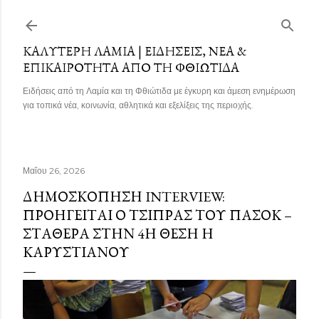
Μετάβαση στο κύριο περιεχόμενο
ΚΑΛΎΤΕΡΗ ΛΑΜΊΑ | ΕΙΔΉΣΕΙΣ, ΝΈΑ &
ΕΠΙΚΑΙΡΌΤΗΤΑ ΑΠΌ ΤΗ ΦΘΙΏΤΙΔΑ
Ειδήσεις από τη Λαμία και τη Φθιώτιδα με έγκυρη και άμεση ενημέρωση
για τοπικά νέα, κοινωνία, αθλητικά και εξελίξεις της περιοχής.
Μαΐου 26, 2026
ΔΗΜΟΣΚΌΠΗΣΗ INTERVIEW:
ΠΡΟΗΓΕΊΤΑΙ Ο ΤΣΊΠΡΑΣ ΤΟΥ ΠΑΣΟΚ –
ΣΤΑΘΕΡΆ ΣΤΗΝ 4Η ΘΈΣΗ Η
ΚΑΡΥΣΤΙΑΝΟΎ