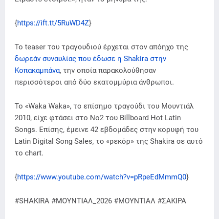
{
https://ift.tt/5RuWD4Z
}
Το teaser του τραγουδιού έρχεται στον απόηχο της
δωρεάν συναυλίας που έδωσε η Shakira στην
Κοπακαμπάνα
, την οποία παρακολούθησαν
περισσότεροι από δύο εκατομμύρια άνθρωποι.
Το «Waka Waka», το επίσημο τραγούδι του Μουντιάλ
2010, είχε φτάσει στο Νο2 του Billboard Hot Latin
Songs. Επίσης, έμεινε 42 εβδομάδες στην κορυφή του
Latin Digital Song Sales, το «ρεκόρ» της Shakira σε αυτό
το chart.
{
https://www.youtube.com/watch?v=pRpeEdMmmQ0
}
#SHAKIRA #ΜΟΥΝΤΙΑΛ_2026 #ΜΟΥΝΤΙΑΛ #ΣΑΚΙΡΑ