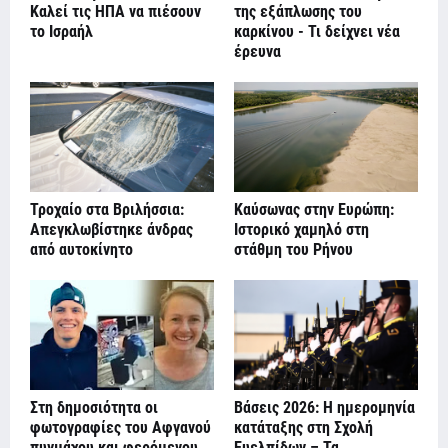
Καλεί τις ΗΠΑ να πιέσουν
της εξάπλωσης του
το Ισραήλ
καρκίνου - Τι δείχνει νέα
έρευνα
Τροχαίο στα Βριλήσσια:
Καύσωνας στην Ευρώπη:
Απεγκλωβίστηκε άνδρας
Ιστορικό χαμηλό στη
από αυτοκίνητο
στάθμη του Ρήνου
Στη δημοσιότητα οι
Βάσεις 2026: Η ημερομηνία
φωτογραφίες του Αφγανού
κατάταξης στη Σχολή
πυγμάχου και φερόμενου
Ευελπίδων – Τα