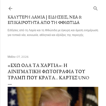
Μετάβαση στο κύριο περιεχόμενο
ΚΑΛΎΤΕΡΗ ΛΑΜΊΑ | ΕΙΔΉΣΕΙΣ, ΝΈΑ &
ΕΠΙΚΑΙΡΌΤΗΤΑ ΑΠΌ ΤΗ ΦΘΙΏΤΙΔΑ
Ειδήσεις από τη Λαμία και τη Φθιώτιδα με έγκυρη και άμεση ενημέρωση
για τοπικά νέα, κοινωνία, αθλητικά και εξελίξεις της περιοχής.
Μαΐου 07, 2026
«ΈΧΩ ΌΛΑ ΤΑ ΧΑΡΤΙΆ»: Η
ΑΙΝΙΓΜΑΤΙΚΉ ΦΩΤΟΓΡΑΦΊΑ ΤΟΥ
ΤΡΑΜΠ ΠΟΥ ΚΡΑΤΆ... ΚΆΡΤΕΣ UNO