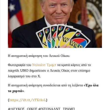
Η αινιγματική ανάρτηση του Λευκού Οίκου.
Φωτογραφία του
Ντόναλντ Τραμπ
να κρατά κάρτες από το
παιχνίδι UNO δημοσίευσε ο Λευκός Οίκος στον επίσημο
λογαριασμό του στο Χ.
Η αινιγματική ανάρτηση συνοδεύεται από τη λεζάντα «
Έχω όλα
τα χαρτιά
».
{
https://ift.tt/xTKtloL
}
#ΛΕΥΚΟΣ_ΟΙΚΟΣ #ΝΤΟΝΑΛΝΤ_ΤΡΑΜΠ