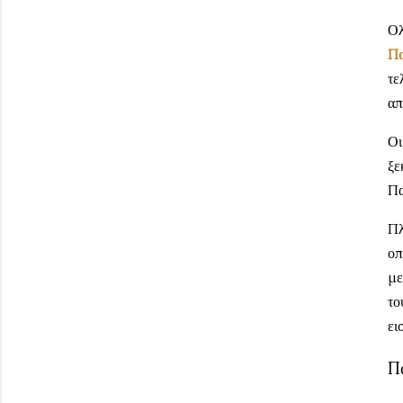
Ολ
Πα
τε
απ
Οι
ξε
Πα
Πλ
οπ
με
το
ει
Π