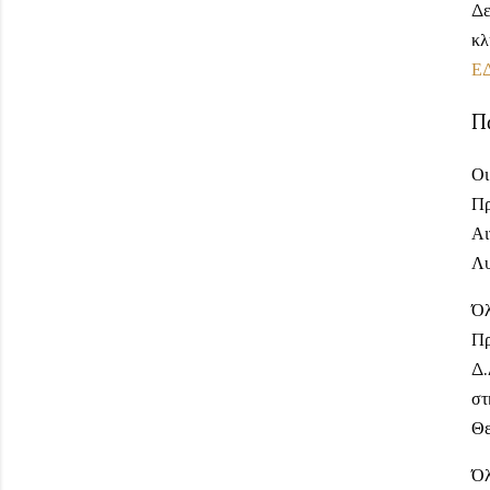
Δε
κλ
Ε
Πα
Οι
Πρ
Αι
Λυ
Όλ
Πρ
Δ.
στ
Θε
Όλ