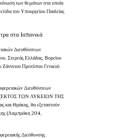
κοίνωση των θεμάτων στα οποία
 σελίδα του Υπουργείου Παιδείας
ντρα στα Ισπανικά
ειακών Διευθύνσεων
ου, Στερεάς Ελλάδας, Βορείου
υ Ζάννειου Προτύπου Γενικού
ριφερειακών Διευθύνσεων
νίας (ΕΚΤΟΣ ΤΩΝ ΛΥΚΕΙΩΝ ΤΗΣ
ς και Θράκης, θα εξεταστούν
κης (Λαμπράκη 204,
φερειακής Διεύθυνσης