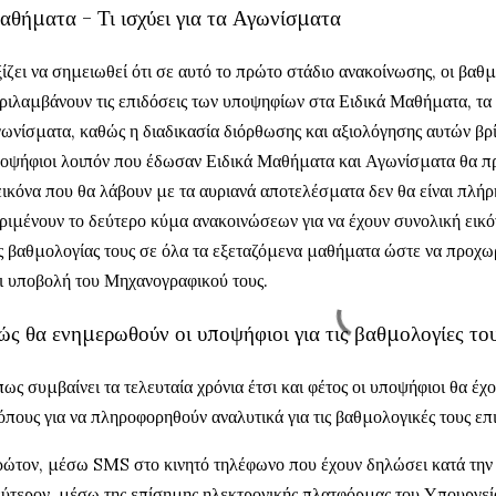
αθήματα - Τι ισχύει για τα Αγωνίσματα
ίζει να σημειωθεί ότι σε αυτό το πρώτο στάδιο ανακοίνωσης, οι βαθ
ριλαμβάνουν τις επιδόσεις των υποψηφίων στα Ειδικά Μαθήματα, τ
ωνίσματα, καθώς η διαδικασία διόρθωσης και αξιολόγησης αυτών βρί
οψήφιοι λοιπόν που έδωσαν Ειδικά Μαθήματα και Αγωνίσματα θα πρ
εικόνα που θα λάβουν με τα αυριανά αποτελέσματα δεν θα είναι πλήρη
ριμένουν το δεύτερο κύμα ανακοινώσεων για να έχουν συνολική εικόν
ς βαθμολογίας τους σε όλα τα εξεταζόμενα μαθήματα ώστε να προχ
ι υποβολή του Μηχανογραφικού τους.
ς θα ενημερωθούν οι υποψήφιοι για τις βαθμολογίες το
ως συμβαίνει τα τελευταία χρόνια έτσι και φέτος οι υποψήφιοι θα έχο
όπους για να πληροφορηθούν αναλυτικά για τις βαθμολογικές τους επι
ώτον, μέσω SMS στο κινητό τηλέφωνο που έχουν δηλώσει κατά την αί
ύτερον, μέσω της επίσημης ηλεκτρονικής πλατφόρμας του Υπουργεί