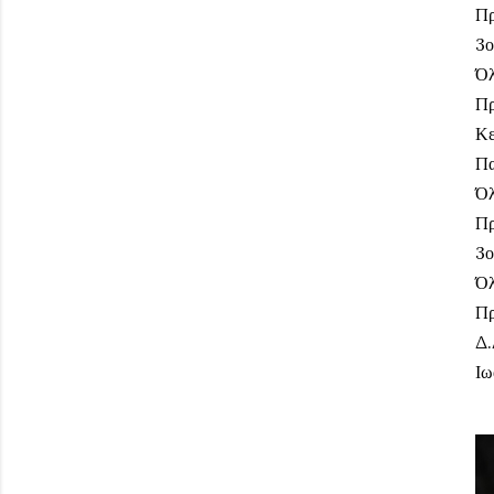
Πρ
3ο
Όλ
Πρ
Κε
Πα
Όλ
Πρ
3ο
Όλ
Πρ
Δ.
Ιω