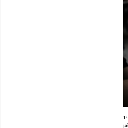
Τέ
μά