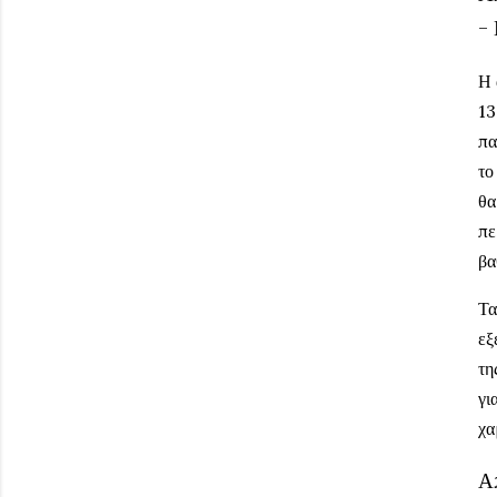
- 
Η 
13
πα
το
θα
πε
βα
Τα
εξ
τη
γι
χα
Α