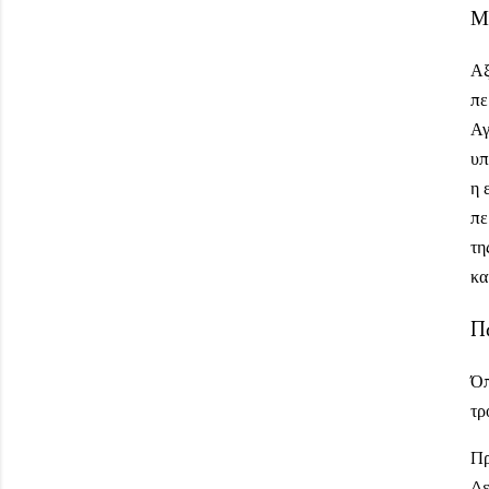
Μ
Αξ
πε
Αγ
υπ
η 
πε
τη
κα
Πώ
Όπ
τρ
Πρ
Δε