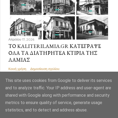
Απριλίου 17, 2026
ΤΟ KALITERILAMIA.GR ΚΑΤΈΓΡΑΨΕ
ΌΛΑ ΤΑ ΔΙΑΤΗΡΗΤΈΑ ΚΤΊΡΙΑ ΤΗΣ
ΛΑΜΊΑΣ
Κοινή χρήση
Δημοσίευση σχολίου
This site uses cookies from Google to deliver its services
and to analyze traffic. Your IP address and user-agent are
shared with Google along with performance and security
Από το Blogger
metrics to ensure quality of service, generate usage
statistics, and to detect and address abuse.
Εικόνες θέματος από
Mae Burke