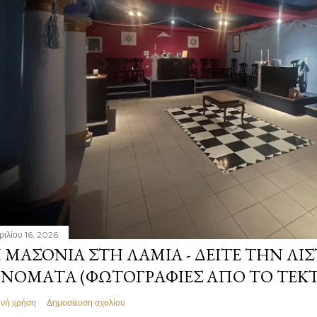
ριλίου 16, 2026
 ΜΑΣΟΝΊΑ ΣΤΗ ΛΑΜΊΑ - ΔΕΊΤΕ ΤΗΝ ΛΊΣ
ΝΌΜΑΤΑ (ΦΩΤΟΓΡΑΦΊΕΣ ΑΠΌ ΤΟ ΤΕΚ
ινή χρήση
Δημοσίευση σχολίου