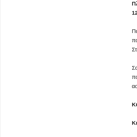
Π
12
Πα
π
Σ
Σα
πο
α
Κ
Κ