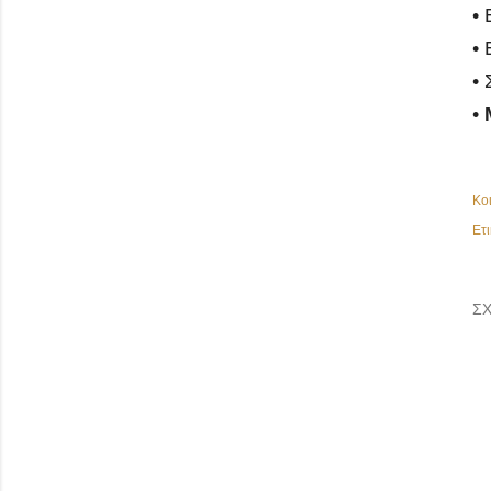
• 
• 
•
•
Κο
Ετι
ΣΧ