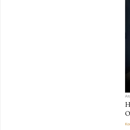
Απ
Η
Ο
Κο