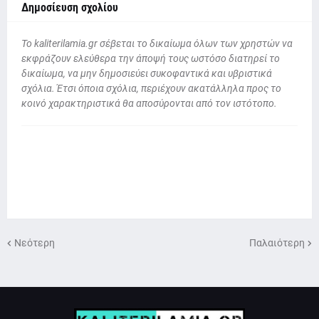
Δημοσίευση σχολίου
To kaliterilamia.gr σέβεται το δικαίωμα όλων των χρηστών να
εκφράζουν ελεύθερα την άποψή τους ωστόσο διατηρεί το
δικαίωμα, να μην δημοσιεύει συκοφαντικά και υβριστικά
σχόλια. Έτσι όποια σχόλια, περιέχουν ακατάλληλα προς το
κοινό χαρακτηριστικά θα αποσύρονται από τον ιστότοπο.
Νεότερη
Παλαιότερη