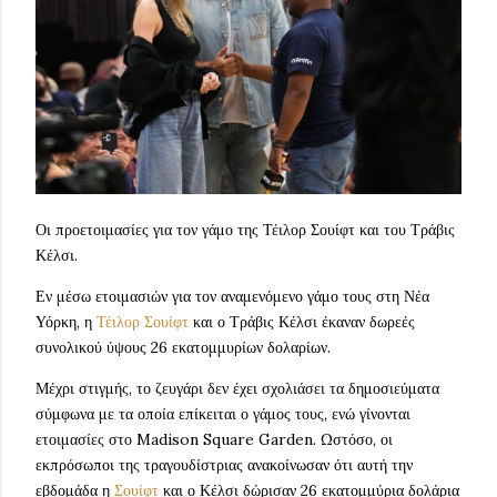
Οι προετοιμασίες για τον γάμο της Τέιλορ Σουίφτ και του Τράβις
Κέλσι.
Εν μέσω ετοιμασιών για τον αναμενόμενο γάμο τους στη Νέα
Υόρκη, η
Τέιλορ Σουίφτ
και ο Τράβις Κέλσι έκαναν δωρεές
συνολικού ύψους 26 εκατομμυρίων δολαρίων.
Μέχρι στιγμής, το ζευγάρι δεν έχει σχολιάσει τα δημοσιεύματα
σύμφωνα με τα οποία επίκειται ο γάμος τους, ενώ γίνονται
ετοιμασίες στο Madison Square Garden. Ωστόσο, οι
εκπρόσωποι της τραγουδίστριας ανακοίνωσαν ότι αυτή την
εβδομάδα η
Σουίφτ
και ο Κέλσι δώρισαν 26 εκατομμύρια δολάρια