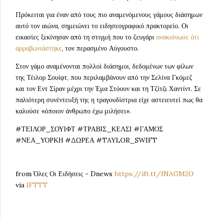
Πρόκειται για έναν από τους πιο αναμενόμενους γάμους διάσημων
αυτό τον αιώνα, σημειώνει το ειδησεογραφικό πρακτορείο. Οι
εικασίες ξεκίνησαν από τη στιγμή που το ζευγάρι
ανακοίνωσε ότι
αρραβωνιάστηκε
, τον περασμένο Αύγουστο.
Στον γάμο αναμένονται πολλοί διάσημοι, δεδομένων των φίλων
της Τέιλορ Σουίφτ, που περιλαμβάνουν από την Σελίνα Γκόμεζ
και τον Εντ Σίραν μέχρι την Έμα Στόουν και τη Τζίτζι Χαντίντ. Σε
παλιότερη συνέντευξή της η τραγουδίστρια είχε αστειευτεί πως θα
καλούσε «όποιον άνθρωπο έχω μιλήσει».
#ΤΕΙΛΟΡ_ΣΟΥΙΦΤ #ΤΡΑΒΙΣ_ΚΕΛΣΙ #ΓΑΜΟΣ
#ΝΕΑ_ΥΟΡΚΗ #ΔΩΡΕΑ #TAYLOR_SWIFT
from Όλες Οι Ειδήσεις - Dnews
https://ift.tt/fNAGM2O
via
IFTTT