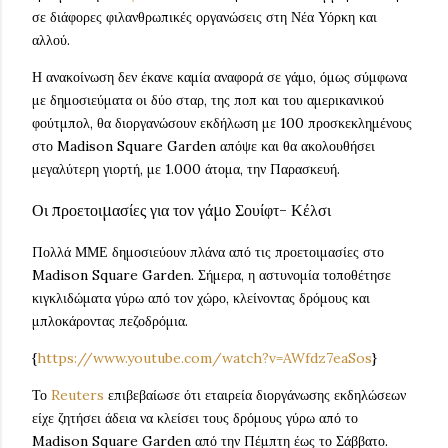
σε διάφορες φιλανθρωπικές οργανώσεις στη Νέα Υόρκη και
αλλού.
Η ανακοίνωση δεν έκανε καμία αναφορά σε γάμο, όμως σύμφωνα
με δημοσιεύματα οι δύο σταρ, της ποπ και του αμερικανικού
φούτμπολ, θα διοργανώσουν εκδήλωση με 100 προσκεκλημένους
στο Madison Square Garden απόψε και θα ακολουθήσει
μεγαλύτερη γιορτή, με 1.000 άτομα, την Παρασκευή.
Οι προετοιμασίες για τον γάμο Σουίφτ- Κέλσι
Πολλά ΜΜΕ δημοσιεύουν πλάνα από τις προετοιμασίες στο
Madison Square Garden. Σήμερα, η αστυνομία τοποθέτησε
κιγκλιδώματα γύρω από τον χώρο, κλείνοντας δρόμους και
μπλοκάροντας πεζοδρόμια.
{
https://www.youtube.com/watch?v=AWfdz7eaSos
}
Το
Reuters
επιβεβαίωσε ότι εταιρεία διοργάνωσης εκδηλώσεων
είχε ζητήσει άδεια να κλείσει τους δρόμους γύρω από το
Madison Square Garden από την Πέμπτη έως το Σάββατο.