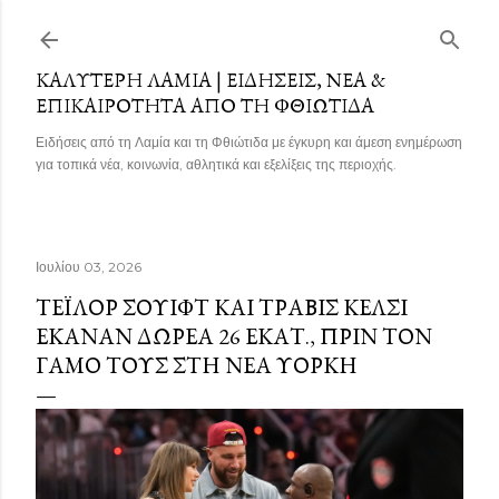
Μετάβαση στο κύριο περιεχόμενο
ΚΑΛΎΤΕΡΗ ΛΑΜΊΑ | ΕΙΔΉΣΕΙΣ, ΝΈΑ &
ΕΠΙΚΑΙΡΌΤΗΤΑ ΑΠΌ ΤΗ ΦΘΙΏΤΙΔΑ
Ειδήσεις από τη Λαμία και τη Φθιώτιδα με έγκυρη και άμεση ενημέρωση
για τοπικά νέα, κοινωνία, αθλητικά και εξελίξεις της περιοχής.
Ιουλίου 03, 2026
ΤΈΙΛΟΡ ΣΟΥΊΦΤ ΚΑΙ ΤΡΆΒΙΣ ΚΈΛΣΙ
ΈΚΑΝΑΝ ΔΩΡΕΆ 26 ΕΚΑΤ., ΠΡΙΝ ΤΟΝ
ΓΆΜΟ ΤΟΥΣ ΣΤΗ ΝΈΑ ΥΌΡΚΗ