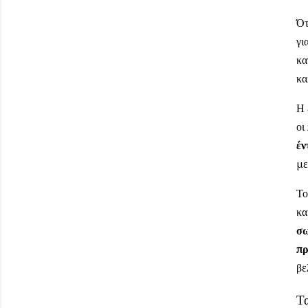
Ότ
γι
κα
κα
Η 
οι
έν
με
Το
κα
σω
πρ
βε
Τα