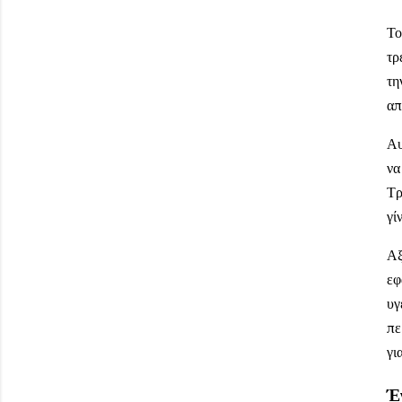
Το
τρ
τη
απ
Αυ
να
Τρ
γί
Αξ
εφ
υγ
πε
γι
Έ