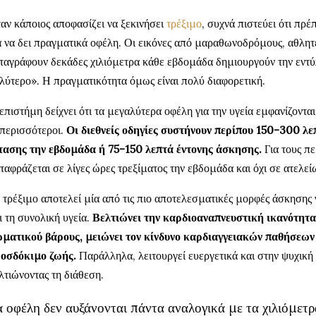
αν κάποιος αποφασίζει να ξεκινήσει
τρέξιμο
, συχνά πιστεύει ότι πρέ
α να δει πραγματικά οφέλη. Οι εικόνες από μαραθωνοδρόμους, αθλητ
ταγράφουν δεκάδες χιλιόμετρα κάθε εβδομάδα δημιουργούν την εντύ
λύτερο». Η πραγματικότητα όμως είναι πολύ διαφορετική.
επιστήμη δείχνει ότι τα μεγαλύτερα οφέλη για την υγεία εμφανίζοντα
 περισσότεροι.
Οι διεθνείς οδηγίες συστήνουν περίπου 150-300 λ
τασης την εβδομάδα ή 75-150 λεπτά έντονης άσκησης.
Για τους π
ταφράζεται σε λίγες ώρες τρεξίματος την εβδομάδα και όχι σε ατελεί
 τρέξιμο αποτελεί μία από τις πιο αποτελεσματικές μορφές άσκησης 
ι τη συνολική υγεία.
Βελτιώνει την καρδιοαναπνευστική ικανότητα,
ματικού βάρους, μειώνει τον κίνδυνο καρδιαγγειακών παθήσεων 
οσδόκιμο ζωής.
Παράλληλα, λειτουργεί ευεργετικά και στην ψυχική 
λτιώνοντας τη διάθεση.
 οφέλη δεν αυξάνονται πάντα αναλογικά με τα χιλιόμετρ