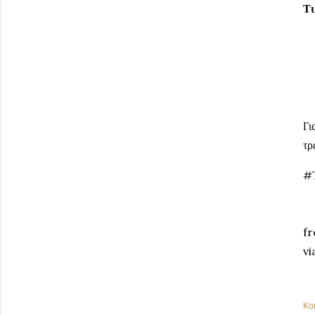
Τι
Γι
τρ
#
fr
vi
Κο