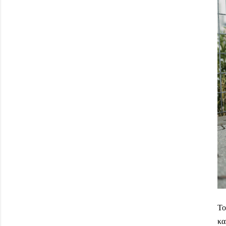
Το
κα