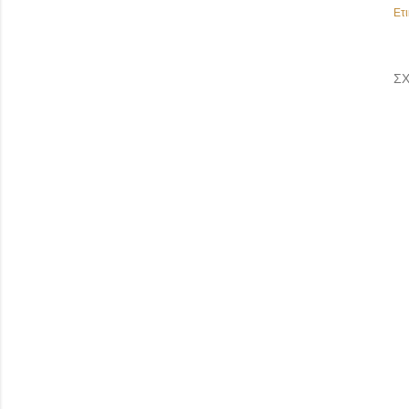
Ετι
ΣΧ