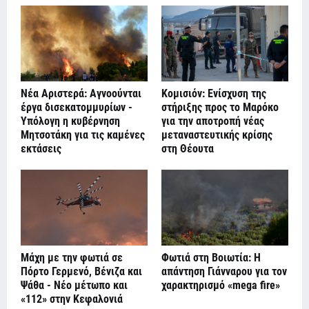
Νέα Αριστερά: Αγνοούνται
Κομισιόν: Ενίσχυση της
έργα δισεκατομμυρίων -
στήριξης προς το Μαρόκο
Υπόλογη η κυβέρνηση
για την αποτροπή νέας
Μητσοτάκη για τις καμένες
μεταναστευτικής κρίσης
εκτάσεις
στη Θέουτα
Μάχη με την φωτιά σε
Φωτιά στη Βοιωτία: Η
Πόρτο Γερμενό, Βένιζα και
απάντηση Γιάνναρου για τον
Ψάθα - Νέο μέτωπο και
χαρακτηρισμό «mega fire»
«112» στην Κεφαλονιά