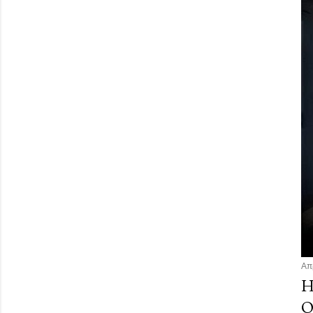
Απ
Η
Ο