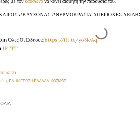
έρες με τον
καύσωνα
να κάνει αισθητή την παρουσία του.
ΚΑΙΡΟΣ #ΚΑΥΣΩΝΑΣ #ΘΕΡΜΟΚΡΑΣΙΑ #ΠΕΡΙΟΧΕΣ #ΕΙΔΗ
om Όλες Οι Ειδήσεις
https://ift.tt/yo3lcAq
a
IFTTT
ινή χρήση
κέτες
ΕΝΗΜΕΡΩΣΗ ΕΛΛΑΔΑ-ΚΟΣΜΟΣ
ΌΛΙΑ