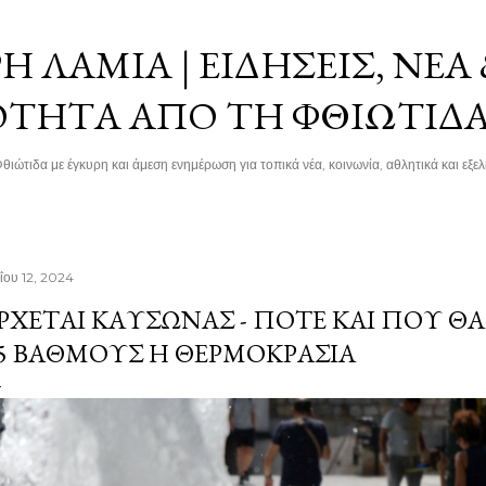
Μετάβαση στο κύριο περιεχόμενο
 ΛΑΜΊΑ | ΕΙΔΉΣΕΙΣ, ΝΈΑ
ΌΤΗΤΑ ΑΠΌ ΤΗ ΦΘΙΏΤΙΔ
θιώτιδα με έγκυρη και άμεση ενημέρωση για τοπικά νέα, κοινωνία, αθλητικά και εξελί
ΐου 12, 2024
ΡΧΕΤΑΙ ΚΑΎΣΩΝΑΣ - ΠΌΤΕ ΚΑΙ ΠΟΎ ΘΑ
5 ΒΑΘΜΟΎΣ Η ΘΕΡΜΟΚΡΑΣΊΑ