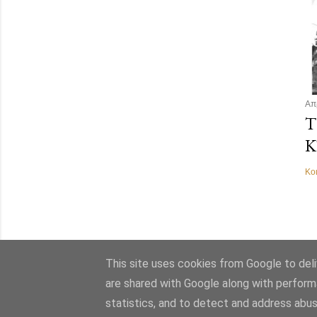
Απ
Τ
Κ
Κο
This site uses cookies from Google to deliv
are shared with Google along with perform
statistics, and to detect and address abus