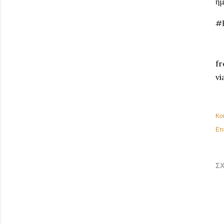
ημ
#
fr
vi
Κο
Ετι
ΣΧ