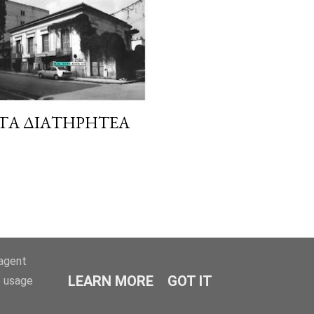
 ΤΑ ΔΙΑΤΗΡΗΤΈΑ
-agent
LEARN MORE
GOT IT
e usage