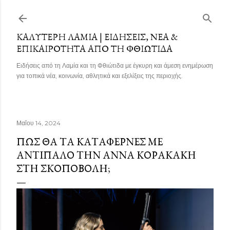
Μετάβαση στο κύριο περιεχόμενο
ΚΑΛΎΤΕΡΗ ΛΑΜΊΑ | ΕΙΔΉΣΕΙΣ, ΝΈΑ &
ΕΠΙΚΑΙΡΌΤΗΤΑ ΑΠΌ ΤΗ ΦΘΙΏΤΙΔΑ
Ειδήσεις από τη Λαμία και τη Φθιώτιδα με έγκυρη και άμεση ενημέρωση
για τοπικά νέα, κοινωνία, αθλητικά και εξελίξεις της περιοχής.
Μαΐου 14, 2024
ΠΏΣ ΘΑ ΤΑ ΚΑΤΆΦΕΡΝΕΣ ΜΕ
ΑΝΤΊΠΑΛΟ ΤΗΝ ΆΝΝΑ ΚΟΡΑΚΆΚΗ
ΣΤΗ ΣΚΟΠΟΒΟΛΉ;