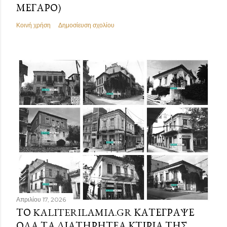
ΜΈΓΑΡΟ)
Κοινή χρήση
Δημοσίευση σχολίου
Απριλίου 17, 2026
ΤΟ KALITERILAMIA.GR ΚΑΤΈΓΡΑΨΕ
ΌΛΑ ΤΑ ΔΙΑΤΗΡΗΤΈΑ ΚΤΊΡΙΑ ΤΗΣ