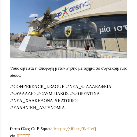
Tους ζητείται η αποφυγή μετακίνησης με όχημα σε συγκεκριμένες
οδούς.
#CONFERENCE_LEAGUE #ΝΕΑ_ΦΙΛΑΔΕΛΦΕΙΑ
#ΦΥΛΛΑΔΙΟ #ΟΛΥΜΠΙΑΚΟΣ #ΦΙΟΡΕΝΤΙΝΑ
#ΝΕΑ_ΧΑΛΚΗΔΟΝΑ #ΚΑΤΟΙΚΟΙ
#ΕΛΛΗΝΙΚΗ_ΑΣΤΥΝΟΜΙΑ
from Όλες Οι Ειδήσεις
https://ift.tt/ik41vfj
via
IFTTT