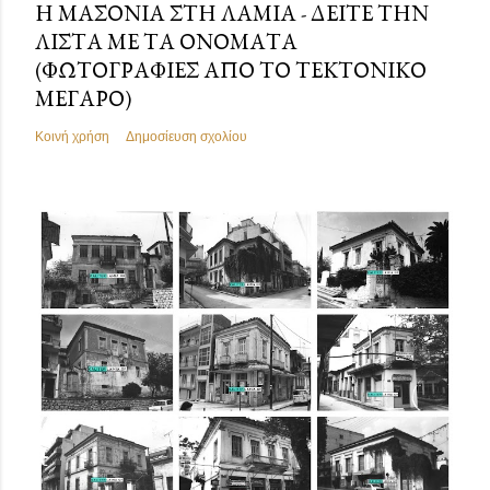
Η ΜΑΣΟΝΊΑ ΣΤΗ ΛΑΜΊΑ - ΔΕΊΤΕ ΤΗΝ
ΛΊΣΤΑ ΜΕ ΤΑ ΟΝΌΜΑΤΑ
(ΦΩΤΟΓΡΑΦΊΕΣ ΑΠΌ ΤΟ ΤΕΚΤΟΝΙΚΌ
ΜΈΓΑΡΟ)
Κοινή χρήση
Δημοσίευση σχολίου