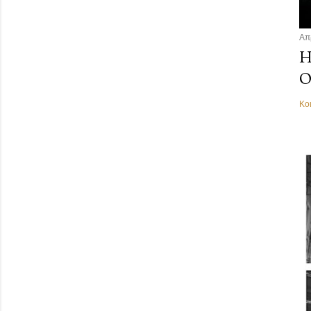
Απ
Η
Ο
Κο