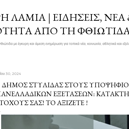
Μετάβαση στο κύριο περιεχόμενο
 ΛΑΜΊΑ | ΕΙΔΉΣΕΙΣ, ΝΈΑ
ΌΤΗΤΑ ΑΠΌ ΤΗ ΦΘΙΏΤΙΔ
θιώτιδα με έγκυρη και άμεση ενημέρωση για τοπικά νέα, κοινωνία, αθλητικά και εξελί
ΐου 30, 2024
 ΔΉΜΟΣ ΣΤΥΛΊΔΑΣ ΣΤΟΥΣ ΥΠΟΨΉΦΙΟ
ΑΝΕΛΛΑΔΙΚΏΝ ΕΞΕΤΆΣΕΩΝ: KΑΤΑΚΤΉ
ΤΌΧΟΥΣ ΣΑΣ! ΤΟ ΑΞΙΖΕΤΕ !