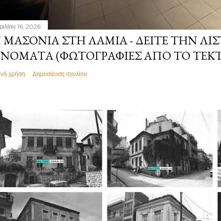
ριλίου 16, 2026
 ΜΑΣΟΝΊΑ ΣΤΗ ΛΑΜΊΑ - ΔΕΊΤΕ ΤΗΝ ΛΊΣ
ΝΌΜΑΤΑ (ΦΩΤΟΓΡΑΦΊΕΣ ΑΠΌ ΤΟ ΤΕΚ
ινή χρήση
Δημοσίευση σχολίου