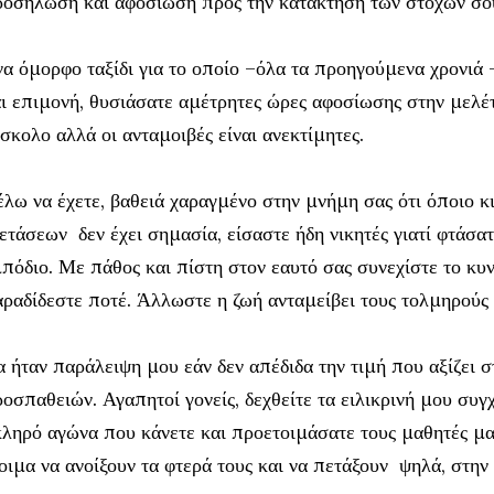
οσήλωση και αφοσίωση προς την κατάκτηση των στόχων σο
α όμορφο ταξίδι για το οποίο –όλα τα προηγούμενα χρονιά
ι επιμονή, θυσιάσατε αμέτρητες ώρες αφοσίωσης στην μελέτη
σκολο αλλά οι ανταμοιβές είναι ανεκτίμητες.
λω να έχετε, βαθειά χαραγμένο στην μνήμη σας ότι όποιο κι
ετάσεων δεν έχει σημασία, είσαστε ήδη νικητές γιατί φτάσ
πόδιο. Με πάθος και πίστη στον εαυτό σας συνεχίστε το κυν
ραδίδεστε ποτέ. Άλλωστε η ζωή ανταμείβει τους τολμηρούς 
 ήταν παράλειψη μου εάν δεν απέδιδα την τιμή που αξίζει 
οσπαθειών. Αγαπητοί γονείς, δεχθείτε τα ειλικρινή μου συγ
ληρό αγώνα που κάνετε και προετοιμάσατε τους μαθητές μας
οιμα να ανοίξουν τα φτερά τους και να πετάξουν ψηλά, στην