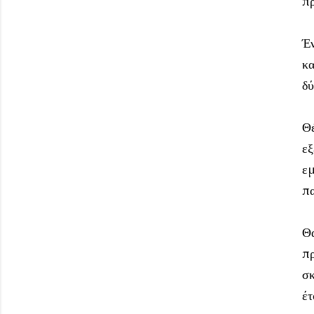
πρ
Έν
κα
δύ
Θέ
εξ
εμ
πα
Θα
πρ
σκ
έτ