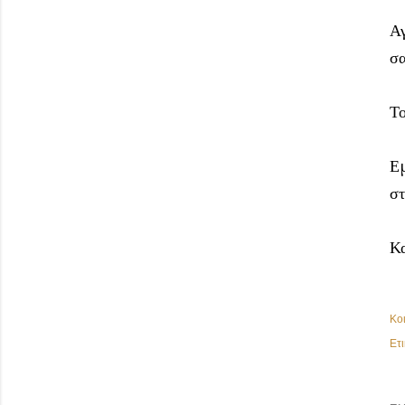
Αγ
σα
Τ
Εμ
στ
Κα
Κο
Ετι