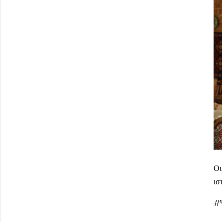
Ο
ισ
#