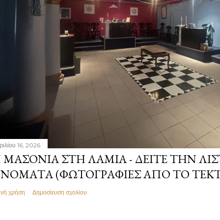
ριλίου 16, 2026
 ΜΑΣΟΝΊΑ ΣΤΗ ΛΑΜΊΑ - ΔΕΊΤΕ ΤΗΝ ΛΊΣ
ΝΌΜΑΤΑ (ΦΩΤΟΓΡΑΦΊΕΣ ΑΠΌ ΤΟ ΤΕΚ
ινή χρήση
Δημοσίευση σχολίου