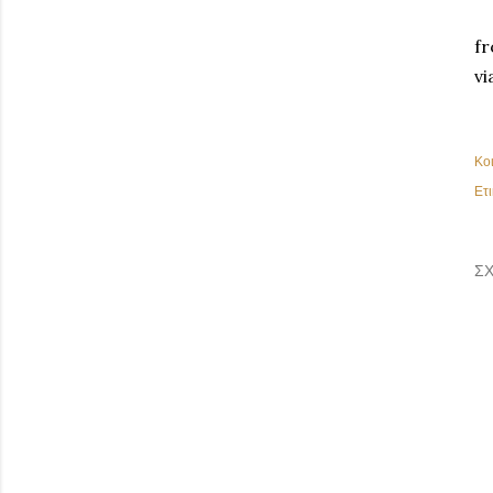
fr
vi
Κο
Ετι
ΣΧ