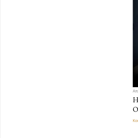
Απ
Η
Ο
Κο