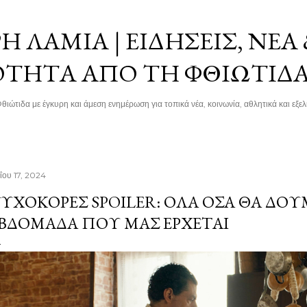
Μετάβαση στο κύριο περιεχόμενο
 ΛΑΜΊΑ | ΕΙΔΉΣΕΙΣ, ΝΈΑ
ΌΤΗΤΑ ΑΠΌ ΤΗ ΦΘΙΏΤΙΔ
θιώτιδα με έγκυρη και άμεση ενημέρωση για τοπικά νέα, κοινωνία, αθλητικά και εξελί
ΐου 17, 2024
ΥΧΟΚΌΡΕΣ SPOILER: ΟΛΑ ΌΣΑ ΘΑ ΔΟ
ΒΔΟΜΆΔΑ ΠΟΥ ΜΑΣ ΈΡΧΕΤΑΙ