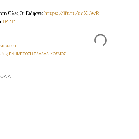
om Όλες Οι Ειδήσεις
https://ift.tt/uqX13wR
a
IFTTT
ινή χρήση
κέτες
ΕΝΗΜΕΡΩΣΗ ΕΛΛΑΔΑ-ΚΟΣΜΟΣ
ΌΛΙΑ