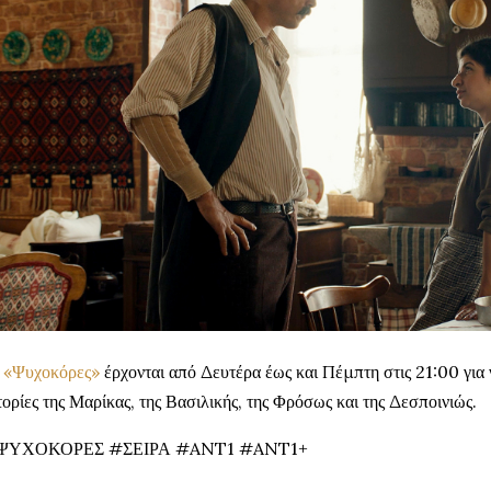
ι
«Ψυχοκόρες»
έρχονται από Δευτέρα έως και Πέμπτη στις 21:00 για 
τορίες της Μαρίκας, της Βασιλικής, της Φρόσως και της Δεσποινιώς.
ΨΥΧΟΚΟΡΕΣ #ΣΕΙΡΑ #ANT1 #ANT1+