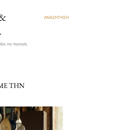
 &
ΑΝΑΖΉΤΗΣΗ
Α
ξεις της περιοχής.
ΎΜΕ ΤΗΝ