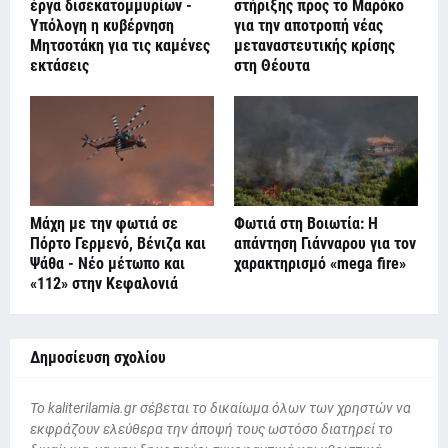
έργα δισεκατομμυρίων -
στήριξης προς το Μαρόκο
Υπόλογη η κυβέρνηση
για την αποτροπή νέας
Μητσοτάκη για τις καμένες
μεταναστευτικής κρίσης
εκτάσεις
στη Θέουτα
Μάχη με την φωτιά σε
Φωτιά στη Βοιωτία: Η
Πόρτο Γερμενό, Βένιζα και
απάντηση Γιάνναρου για τον
Ψάθα - Νέο μέτωπο και
χαρακτηρισμό «mega fire»
«112» στην Κεφαλονιά
Δημοσίευση σχολίου
To kaliterilamia.gr σέβεται το δικαίωμα όλων των χρηστών να
εκφράζουν ελεύθερα την άποψή τους ωστόσο διατηρεί το