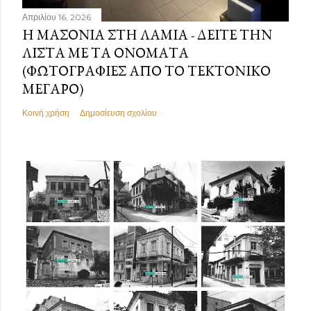
Απριλίου 16, 2026
Η ΜΑΣΟΝΊΑ ΣΤΗ ΛΑΜΊΑ - ΔΕΊΤΕ ΤΗΝ
ΛΊΣΤΑ ΜΕ ΤΑ ΟΝΌΜΑΤΑ
(ΦΩΤΟΓΡΑΦΊΕΣ ΑΠΌ ΤΟ ΤΕΚΤΟΝΙΚΌ
ΜΈΓΑΡΟ)
Κοινή χρήση
Δημοσίευση σχολίου