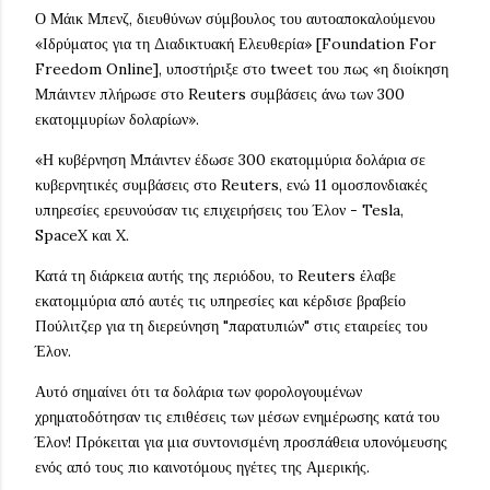
Ο Μάικ Μπενζ, διευθύνων σύμβουλος του αυτοαποκαλούμενου
«Ιδρύματος για τη Διαδικτυακή Ελευθερία» [Foundation For
Freedom Online], υποστήριξε στο tweet του πως «η διοίκηση
Μπάιντεν πλήρωσε στο Reuters συμβάσεις άνω των 300
εκατομμυρίων δολαρίων».
«Η κυβέρνηση Μπάιντεν έδωσε 300 εκατομμύρια δολάρια σε
κυβερνητικές συμβάσεις στο Reuters, ενώ 11 ομοσπονδιακές
υπηρεσίες ερευνούσαν τις επιχειρήσεις του Έλον - Tesla,
SpaceX και X.
Κατά τη διάρκεια αυτής της περιόδου, το Reuters έλαβε
εκατομμύρια από αυτές τις υπηρεσίες και κέρδισε βραβείο
Πούλιτζερ για τη διερεύνηση "παρατυπιών" στις εταιρείες του
Έλον.
Αυτό σημαίνει ότι τα δολάρια των φορολογουμένων
χρηματοδότησαν τις επιθέσεις των μέσων ενημέρωσης κατά του
Έλον! Πρόκειται για μια συντονισμένη προσπάθεια υπονόμευσης
ενός από τους πιο καινοτόμους ηγέτες της Αμερικής.