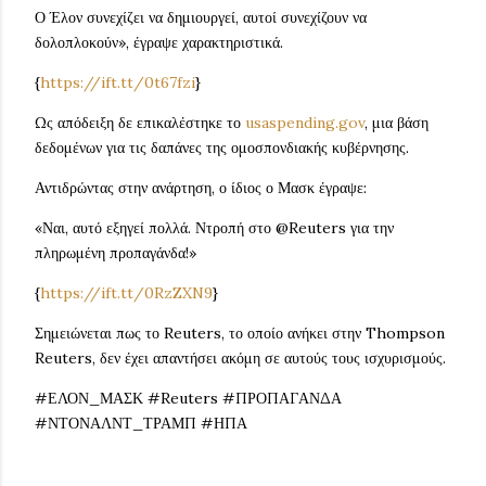
Ο Έλον συνεχίζει να δημιουργεί, αυτοί συνεχίζουν να
δολοπλοκούν», έγραψε χαρακτηριστικά.
{
https://ift.tt/0t67fzi
}
Ως απόδειξη δε επικαλέστηκε το
usaspending.gov
, μια βάση
δεδομένων για τις δαπάνες της ομοσπονδιακής κυβέρνησης.
Αντιδρώντας στην ανάρτηση, ο ίδιος ο Μασκ έγραψε:
«Ναι, αυτό εξηγεί πολλά. Ντροπή στο @Reuters για την
πληρωμένη προπαγάνδα!»
{
https://ift.tt/0RzZXN9
}
Σημειώνεται πως το Reuters, το οποίο ανήκει στην Thompson
Reuters, δεν έχει απαντήσει ακόμη σε αυτούς τους ισχυρισμούς.
#ΕΛΟΝ_ΜΑΣΚ #Reuters #ΠΡΟΠΑΓΑΝΔΑ
#ΝΤΟΝΑΛΝΤ_ΤΡΑΜΠ #ΗΠΑ