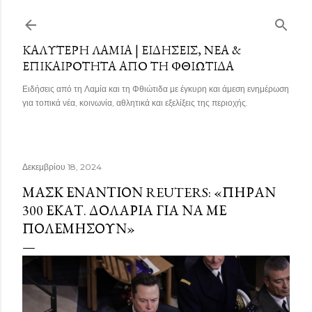
Μετάβαση στο κύριο περιεχόμενο
ΚΑΛΎΤΕΡΗ ΛΑΜΊΑ | ΕΙΔΉΣΕΙΣ, ΝΈΑ &
ΕΠΙΚΑΙΡΌΤΗΤΑ ΑΠΌ ΤΗ ΦΘΙΏΤΙΔΑ
Ειδήσεις από τη Λαμία και τη Φθιώτιδα με έγκυρη και άμεση ενημέρωση
για τοπικά νέα, κοινωνία, αθλητικά και εξελίξεις της περιοχής.
Δεκεμβρίου 18, 2024
ΜΑΣΚ ΕΝΑΝΤΊΟΝ REUTERS: «ΠΉΡΑΝ
300 ΕΚΑΤ. ΔΟΛΆΡΙΑ ΓΙΑ ΝΑ ΜΕ
ΠΟΛΕΜΉΣΟΥΝ»