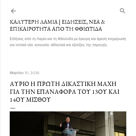
Μετάβαση στο κύριο περιεχόμενο
ΚΑΛΎΤΕΡΗ ΛΑΜΊΑ | ΕΙΔΉΣΕΙΣ, ΝΈΑ &
ΕΠΙΚΑΙΡΌΤΗΤΑ ΑΠΌ ΤΗ ΦΘΙΏΤΙΔΑ
Ειδήσεις από τη Λαμία και τη Φθιώτιδα με έγκυρη και άμεση ενημέρωση
για τοπικά νέα, κοινωνία, αθλητικά και εξελίξεις της περιοχής.
Μαρτίου 10, 2025
ΑΎΡΙΟ Η ΠΡΏΤΗ ΔΙΚΑΣΤΙΚΉ ΜΆΧΗ
ΓΙΑ ΤΗΝ ΕΠΑΝΑΦΟΡΆ ΤΟΥ 13ΟΥ ΚΑΙ
14ΟΥ ΜΙΣΘΟΎ