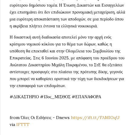
ευρύτερου δημόσιου τομέα. Η Ένωση Δικαστών και Εισαγγελέων
έχει επισημάνει ότι δεν επιδιώκουν προνομιακή μεταχείριση, αλλά
μια ευρύτερη αποκατάσταση των αποδοχών, σε μια περίοδο όπου
η ακρίβεια πλήττει έντονα τα ελληνικά νοικοκυριά.
Η δικαστική αυτή διαδικασία αποτελεί μόνο την αρχή ενός
κρίσιμου νομικού κύκλου για το θέμα των δώρων, καθώς η
υπόθεση θα επεκταθεί και στην Ολομέλεια του Συμβουλίου της
Επικρατείας. Στις 6 Ιουνίου 2025, με απόφαση του προέδρου του
Ανώτατου Δικαστηρίου Μιχάλη Πικραμένου, το ΣτΕ θα εξετάσει
αντίστοιχες προσφυγές στο πλαίσιο της πρότυπης δίκης, γεγονός
που μπορεί να καθορίσει οριστικά την τύχη των διεκδικήσεων για
την επαναφορά των επιδομάτων.
#ΔΙΚΑΣΤΗΡΙΟ #13ος_ΜΙΣΘΟΣ #ΕΠΑΝΑΦΟΡΑ
from Όλες Οι Ειδήσεις - Dnews
https://ift.tt/FAMIOqU
via
IFTTT