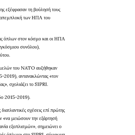
ης εξέφρασαν τη βούλησή τους
ην απεμπλοκή των ΗΠΑ του
ας όπλων στον κόσμο και οι ΗΠΑ
αγκόσμιου συνόλου),
ύτου.
ν μελών του NATO αυξήθηκαν
5-2019), αντανακλώντας «τον
ας», σχολιάζει το SIPRI.
δο 2015-2019).
 διατλαντικές σχέσεις επί πρώτης
 «να μειώσουν την εξάρτησή
χανία εξοπλισμών», σημειώνει ο
φορές όπλων» στο SIPRI, σύμφωνα