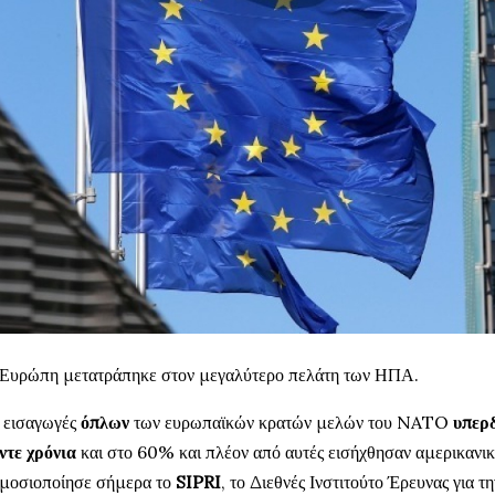
Ευρώπη μετατράπηκε στον μεγαλύτερο πελάτη των ΗΠΑ.
 εισαγωγές
όπλων
των ευρωπαϊκών κρατών μελών του NATO
υπερ
ντε χρόνια
και στο 60% και πλέον από αυτές εισήχθησαν αμερικανι
μοσιοποίησε σήμερα το
SIPRI
, το Διεθνές Ινστιτούτο Έρευνας για 