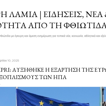
Μετάβαση στο κύριο περιεχόμενο
 ΛΑΜΊΑ | ΕΙΔΉΣΕΙΣ, ΝΈΑ
ΌΤΗΤΑ ΑΠΌ ΤΗ ΦΘΙΏΤΙΔ
θιώτιδα με έγκυρη και άμεση ενημέρωση για τοπικά νέα, κοινωνία, αθλητικά και εξελί
ρτίου 10, 2025
IPRI: ΑΥΞΉΘΗΚΕ Η ΕΞΆΡΤΗΣΗ ΤΗΣ Ε
ΞΟΠΛΙΣΜΟΎΣ ΤΩΝ ΗΠΑ