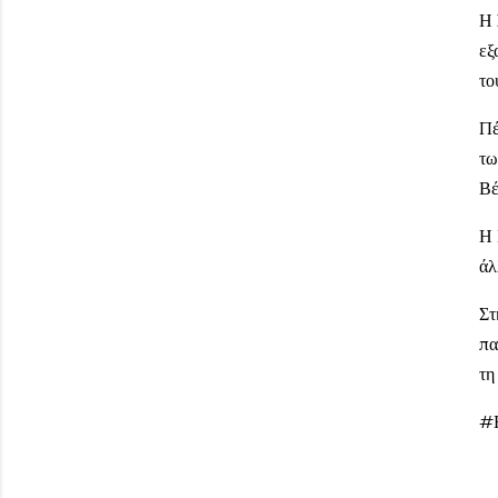
Η
εξ
το
Πέ
τω
Βέ
Η 
άλ
Στ
πα
τη
#