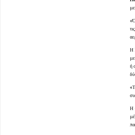
με
«Ό
τι
αε
Η
με
ή 
δύ
«Τ
συ
Η
μέ
πα