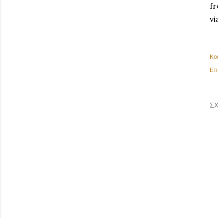
fr
vi
Κο
Ετι
ΣΧ