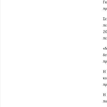
Γι
πρ
Σε
πε
20
πε
«Μ
δε
πρ
Η
κυ
πρ
Η
πο