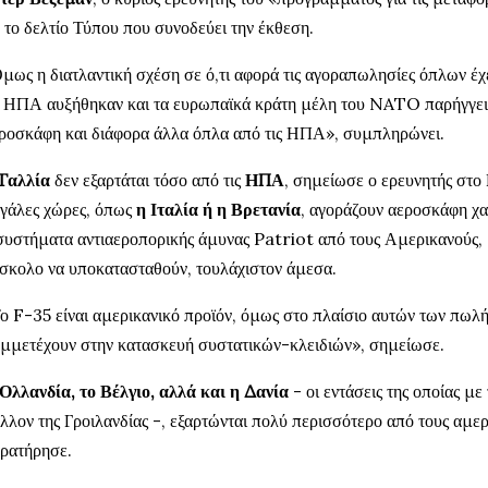
 το δελτίο Τύπου που συνοδεύει την έκθεση.
μως η διατλαντική σχέση σε ό,τι αφορά τις αγοραπωλησίες όπλων έχε
ς ΗΠΑ αυξήθηκαν και τα ευρωπαϊκά κράτη μέλη του NATO παρήγγει
ροσκάφη και διάφορα άλλα όπλα από τις ΗΠΑ», συμπληρώνει.
Γαλλία
δεν εξαρτάται τόσο από τις
ΗΠΑ
, σημείωσε ο ερευνητής στο
γάλες χώρες, όπως
η Ιταλία ή η Βρετανία
, αγοράζουν αεροσκάφη χ
συστήματα αντιαεροπορικής άμυνας Patriot από τους Αμερικανούς,
σκολο να υποκατασταθούν, τουλάχιστον άμεσα.
ο F-35 είναι αμερικανικό προϊόν, όμως στο πλαίσιο αυτών των πωλ
μμετέχουν στην κατασκευή συστατικών-κλειδιών», σημείωσε.
Ολλανδία, το Βέλγιο, αλλά και η Δανία
- οι εντάσεις της οποίας με
λλον της Γροιλανδίας -, εξαρτώνται πολύ περισσότερο από τους αμε
ρατήρησε.