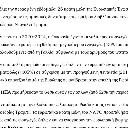
λις την περασμένη εβδομάδα, 26 κράτη μέλη της Ευρωπαϊκής Ένωσ
 ενισχύσουν τις αμυντικές δυνατότητες της ηπείρου διαβλέποντας τ
οέδρου Ντόναλντ Τραμπ.
ν πενταετία 2020-2024, η Ουκρανία έγινε ο μεγαλύτερος εισαγωγέ
ραίωσαν περαιτέρω τη θέση του μεγαλύτερου εξαγωγέα (43% του π
ολουθούμενες από τη Γαλλία, σύμφωνα με τους αριθμούς του ινστιτο
ν υπό μελέτη περίοδο οι εισαγωγές όπλων των ευρωπαϊκών κρατώ
ματωδώς (+105%) σε σύγκριση με την προηγούμενη πενταετία (201
νικό επανεξοπλισμό της Ευρώπης σε αντίδραση στην απειλή της Ρωσί
ι
ΗΠΑ
προμήθευσαν το 64% αυτών των όπλων (από 52% την περίο
ντιμέτωπα με την ολοένα πιο φιλοπόλεμη Ρωσία και τις εντάσεις στις
οεδρίας Τραμπ», τα ευρωπαϊκά κράτη μέλη του NATO προσπάθησαν
υς από τις εισαγωγές όπλων και να ενισχύσουν την ευρωπαϊκή βιομη
τερ Βέζεμαν
, ο κύριος ερευνητής του «προγράμματος για τις μετα