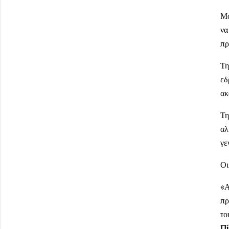
Μό
να
πρ
Τη
εδ
ακ
Τη
αλ
γε
Ο
«Α
πρ
το
Πί