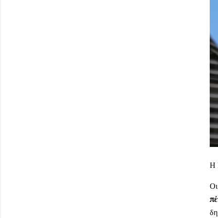
Η 
Οι
πέ
δη