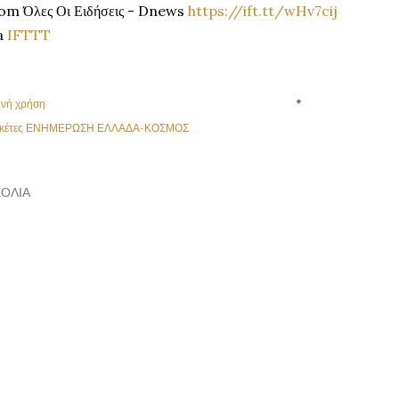
om Όλες Οι Ειδήσεις - Dnews
https://ift.tt/wHv7cij
a
IFTTT
ινή χρήση
κέτες
ΕΝΗΜΕΡΩΣΗ ΕΛΛΑΔΑ-ΚΟΣΜΟΣ
ΌΛΙΑ