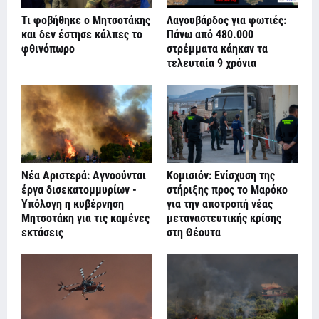
Τι φοβήθηκε ο Μητσοτάκης
Λαγουβάρδος για φωτιές:
και δεν έστησε κάλπες το
Πάνω από 480.000
φθινόπωρο
στρέμματα κάηκαν τα
τελευταία 9 χρόνια
Νέα Αριστερά: Αγνοούνται
Κομισιόν: Ενίσχυση της
έργα δισεκατομμυρίων -
στήριξης προς το Μαρόκο
Υπόλογη η κυβέρνηση
για την αποτροπή νέας
Μητσοτάκη για τις καμένες
μεταναστευτικής κρίσης
εκτάσεις
στη Θέουτα