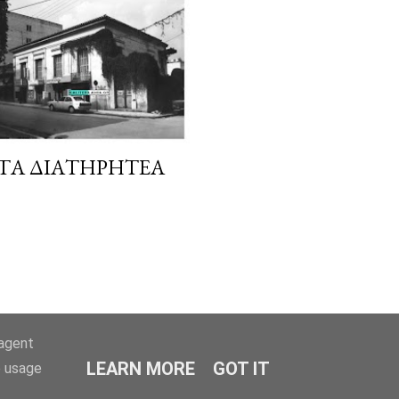
 ΤΑ ΔΙΑΤΗΡΗΤΈΑ
-agent
LEARN MORE
GOT IT
e usage