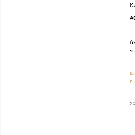
Κι
#
fr
vi
Κο
Ετι
ΣΧ