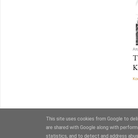
Απ
Τ
Κ
Κο
This site uses cookies from Google to deliv
are shared with Google along with perform
statistics, and to detect and address abus