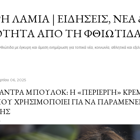
Μετάβαση στο κύριο περιεχόμενο
 ΛΑΜΊΑ | ΕΙΔΉΣΕΙΣ, ΝΈΑ
ΌΤΗΤΑ ΑΠΌ ΤΗ ΦΘΙΏΤΙΔ
θιώτιδα με έγκυρη και άμεση ενημέρωση για τοπικά νέα, κοινωνία, αθλητικά και εξελί
ρτίου 06, 2025
ΆΝΤΡΑ ΜΠΟΎΛΟΚ: Η «ΠΕΡΊΕΡΓΗ» ΚΡΈΜ
ΟΥ ΧΡΗΣΙΜΟΠΟΙΕΊ ΓΙΑ ΝΑ ΠΑΡΑΜΈΝΕΙ 
ΗΣ