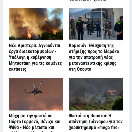
Νέα Αριστερά: Αγνοούνται
Κομισιόν: Ενίσχυση της
έργα δισεκατομμυρίων -
στήριξης προς το Μαρόκο
Υπόλογη η κυβέρνηση
για την αποτροπή νέας
Μητσοτάκη για τις καμένες
μεταναστευτικής κρίσης
εκτάσεις
στη Θέουτα
Μάχη με την φωτιά σε
Φωτιά στη Βοιωτία: Η
Πόρτο Γερμενό, Βένιζα και
απάντηση Γιάνναρου για τον
Ψάθα - Νέο μέτωπο και
χαρακτηρισμό «mega fire»