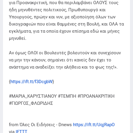
για Προανακριτική, που θα περιλαμβάνει ΟΛΟΥΣ τους
ήδη μηνυθέντες πολιτικούς, Πρωθυπουργό και
Υπουργούς, πρώην και νυν, με αξιοποίηση όλων των
δικογραφιών που είναι θαμμένες στη Βουλή, και ΟΛΑ τα
εγκλήματα, για τα οποία έχουν επίσημα εδώ και μήνες
μηνυθεί.
Αν όμως ΟΛΟΙ οι Βουλευτές βολευτούν και συνεχίσουν
να μην την κάνουν, σημαίνει ότι κανείς δεν έχει το
ανάστημα να αναδείξει την αλήθεια και το φως της!».
{
https://ift.tt/f3DcgbW
}
#ΜΑΡΙΑ_ΚΑΡΥΣΤΙΑΝΟΥ #ΤΕΜΠΗ #ΠΡΟΑΝΑΚΡΙΤΙΚΗ
#ΓΙΩΡΓΟΣ_ΦΛΩΡΙΔΗΣ
from Όλες Οι Ειδήσεις - Dnews
https://ift.tt/UqjRapO
via
IFTTT