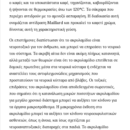
ο καφές και τα υποκατάστατα καφέ, τηγανίζονται, καβουρδίζονται
ή ψήνονται σε θερμοκρασίες άνω των 120°C. Τα σάκχαρα που
περιέχει αντιδρούν με το αμινοξύ ασπαραγίνη. Η διαδικασία αυτή
ονομάζεται αντίδραση Maillard και προκαλεί το καφετί χρώμα,
δίνοντας αυτή τη χαρακτηριστική γεύση.
Οι επιστήμονες διαπίστωσαν ότι το ακρυλαμίδιο είναι
νευροτοξικό για τον άνθρωπο, και μπορεί να επηρεάσει το νευρικό
του σύστημα. Τα ακριβή αίτια δεν είναι ακόμη πλήρως κατανοητά,
αλλά μεταξύ των θεωριών είναι ότι το ακρυλαμίδιο επιτίθεται σε
δομικές πρωτεΐνες μέσα στα νευρικά κύτταρα ή ενδέχεται να
αναστέλλει τους αντιφλεγμονώδεις μηχανισμούς που
προστατεύουν τα νευρικά κύτταρα από βλάβες. Οι τοξικές
επιδράσεις του ακρυλαμιδίου είναι αποδεδειγμένα σωρευτικές,
που σημαίνει ότι η κατανάλωση μικρών ποσοτήτων ακρυλαμιδίου
για μεγάλο χρονικό διάστημα μπορεί να αυξήσει τον κίνδυνο για
τα όργανα μακροπρόθεσμα. Η μακροχρόνια έκθεση στο
ακρυλαμίδιο μπορεί να αυξήσει τον κίνδυνο νευροεκφυλιστικών
ασθενειών, όπως η άνοια, και ίσως σχετίζεται με
νευροαναπτυξιακές διαταραχές στα παιδιά. Το ακρυλαμίδιο