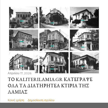
Απριλίου 17, 2026
ΤΟ KALITERILAMIA.GR ΚΑΤΈΓΡΑΨΕ
ΌΛΑ ΤΑ ΔΙΑΤΗΡΗΤΈΑ ΚΤΊΡΙΑ ΤΗΣ
ΛΑΜΊΑΣ
Κοινή χρήση
Δημοσίευση σχολίου