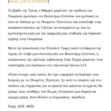
{
https://ift.tt/EA9HYb3
}
Το βράδυ της Τρίτης ο Μακρόν χαιρέτισε την πρόθεση του
Ουκρανού ομολόγου του Βολοντίμιρ Ζελένσκι «να εμπλακεί εκ
νέου σε διάλογο με τις Ηνωμένες Πολιτείες» και επανέλαβε «την
αποφασιστικότητα της Γαλλίας να συνεργαστεί με όλα τα
εμπλεκόμενα μέρη για την εφαρμογή μιας σταθερής και διαρκούς
ειρήνης στην Ουκρανία».
Μετά την ανακοίνωση του Ντόναλντ Τραμπ κατά τη διάρκεια της
νύχτας ότι έλαβε μια επιστολή από τον Βολοντίμιρ Ζελένσκι, η
εκπρόσωπος της γαλλικής κυβέρνησης Σοφί Πριμά χαιρέτισε «την
επανέναρξη του διαλόγου» στο τηλεοπτικό δίκτυο LCI.
«Είναι ευτυχές γιατί κανείς δεν έχει συμφέρον να διακόψει τους
δεσμούς με τις Ηνωμένες Πολιτείες. Σε αυτό το πλαίσιο, και στο
πλαίσιο της συμφωνίας για τα ορυκτά που φαίνεται να έρχεται, θα
έχουμε ίσως συνθήκες που θα μας επιτρέψουν μια διαρκή και
ισχυρή ειρήνη. Αυτό θέλουν οι Ευρωπαίοι», πρόσθεσε.
Πηγή: ΑΠΕ-ΜΠΕ