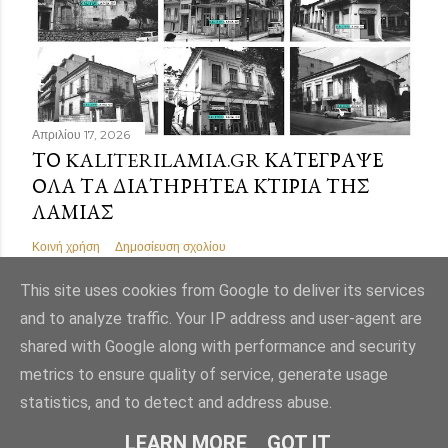
Απριλίου 17, 2026
ΤΟ KALITERILAMIA.GR ΚΑΤΈΓΡΑΨΕ
ΌΛΑ ΤΑ ΔΙΑΤΗΡΗΤΈΑ ΚΤΊΡΙΑ ΤΗΣ
ΛΑΜΊΑΣ
Κοινή χρήση
Δημοσίευση σχολίου
This site uses cookies from Google to deliver its services
and to analyze traffic. Your IP address and user-agent are
shared with Google along with performance and security
Από το Blogger
metrics to ensure quality of service, generate usage
statistics, and to detect and address abuse.
Εικόνες θέματος από
Mae Burke
LEARN MORE
GOT IT