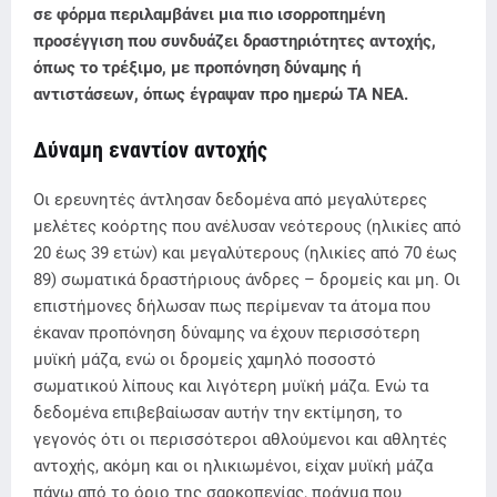
σε φόρμα περιλαμβάνει μια πιο ισορροπημένη
προσέγγιση που συνδυάζει δραστηριότητες αντοχής,
όπως το τρέξιμο, με προπόνηση δύναμης ή
αντιστάσεων, όπως έγραψαν προ ημερώ ΤΑ ΝΕΑ.
Δύναμη εναντίον αντοχής
Οι ερευνητές άντλησαν δεδομένα από μεγαλύτερες
μελέτες κοόρτης που ανέλυσαν νεότερους (ηλικίες από
20 έως 39 ετών) και μεγαλύτερους (ηλικίες από 70 έως
89) σωματικά δραστήριους άνδρες – δρομείς και μη. Οι
επιστήμονες δήλωσαν πως περίμεναν τα άτομα που
έκαναν προπόνηση δύναμης να έχουν περισσότερη
μυϊκή μάζα, ενώ οι δρομείς χαμηλό ποσοστό
σωματικού λίπους και λιγότερη μυϊκή μάζα. Ενώ τα
δεδομένα επιβεβαίωσαν αυτήν την εκτίμηση, το
γεγονός ότι οι περισσότεροι αθλούμενοι και αθλητές
αντοχής, ακόμη και οι ηλικιωμένοι, είχαν μυϊκή μάζα
πάνω από το όριο της σαρκοπενίας, πράγμα που