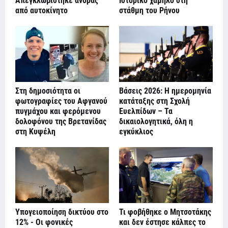
Απεγκλωβίστηκε άνδρας
Ιστορικό χαμηλό στη
από αυτοκίνητο
στάθμη του Ρήνου
Στη δημοσιότητα οι
Βάσεις 2026: Η ημερομηνία
φωτογραφίες του Αφγανού
κατάταξης στη Σχολή
πυγμάχου και φερόμενου
Ευελπίδων – Τα
δολοφόνου της Βρετανίδας
δικαιολογητικά, όλη η
στη Κυψέλη
εγκύκλιος
Υπογειοποίηση δικτύου στο
Τι φοβήθηκε ο Μητσοτάκης
12% - Οι φονικές
και δεν έστησε κάλπες το